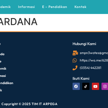
ademik
Informasi
E – Pendidikan
Kontak
FARDANA
u
Hubungi Kami
smpn3wates@gmai
nda
https://wa.me/62
le
(0354) 442281
emik
masi
Ikuti Kami
endidikan
ak
Copyright © 2025 TIM IT ARPEGA