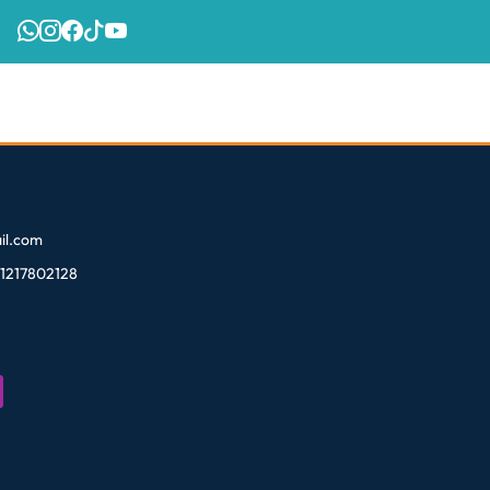
l.com
81217802128