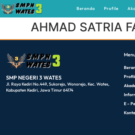
Beranda
Profile
Ak
AHMAD SATRIA 
dibuat oleh rrdigital.id
Men
Bera
Profi
SMP NEGERI 3 WATES
Jl. Raya Kediri No.449, Sukorejo, Wonorejo, Kec. Wates,
Akad
Kabupaten Kediri, Jawa Timur 64174
Infor
E – P
Kont