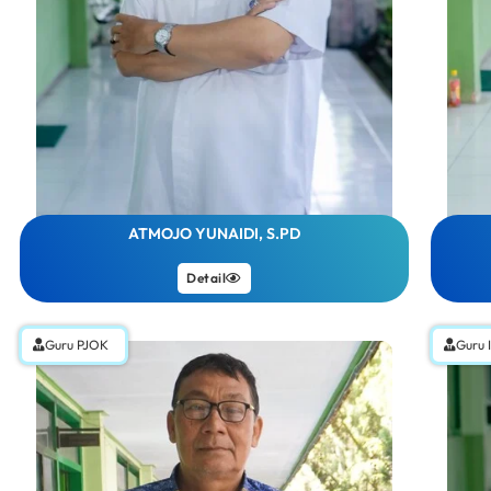
ATMOJO YUNAIDI, S.PD
Detail
Guru PJOK
Guru 