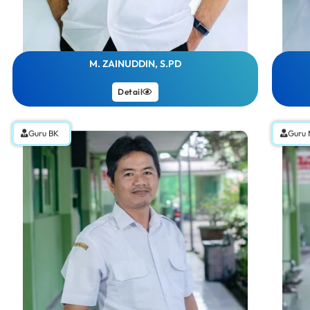
M. ZAINUDDIN, S.PD
Detail
Guru BK
Guru 