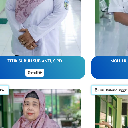
TITIK SUBUH SUBIANTI, S.PD
MOH. HU
Detail
IPA
Guru Bahasa Inggri