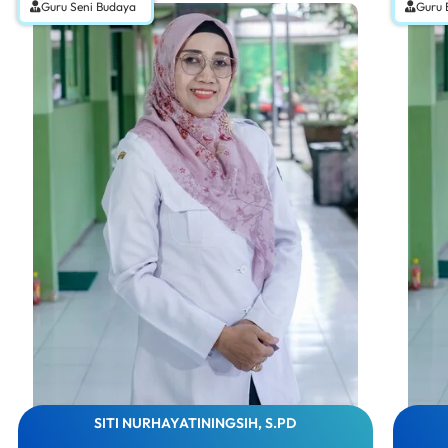
Guru Seni Budaya
Guru 
SITI NURHAYATININGSIH, S.PD