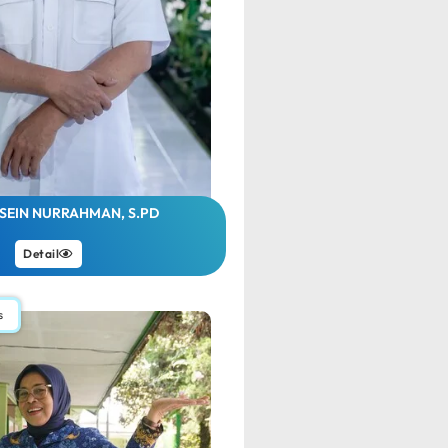
SEIN NURRAHMAN, S.PD
Detail
s