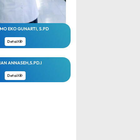
MO EKO GUNARTI, S.PD
Detail
AN ANNASEH,S.PD.I
Detail