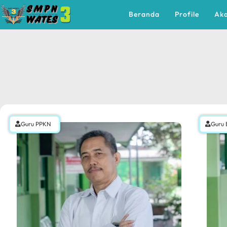
Beranda
Profile
Ak
Guru PPKN
Guru 