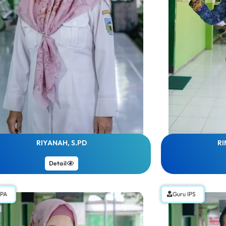
RIYANAH, S.PD
RI
Detail
IPA
Guru IPS