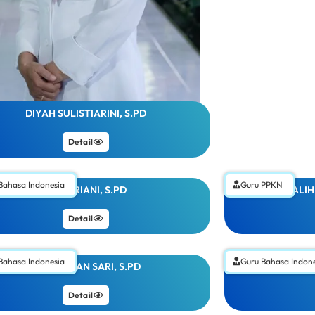
DIYAH SULISTIARINI, S.PD
Detail
Bahasa Indonesia
Guru PPKN
LESTARIANI, S.PD
GALIH
Detail
Bahasa Indonesia
Guru Bahasa Indon
AYU WULAN SARI, S.PD
MIFTA 
Detail