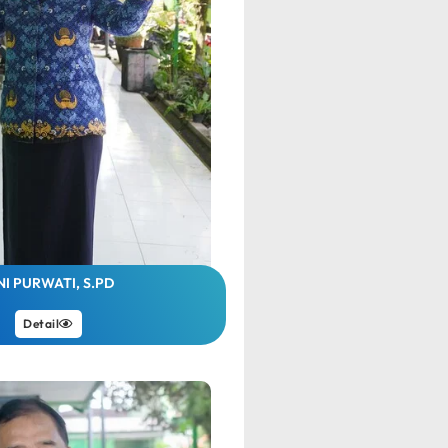
NI PURWATI, S.PD
Detail