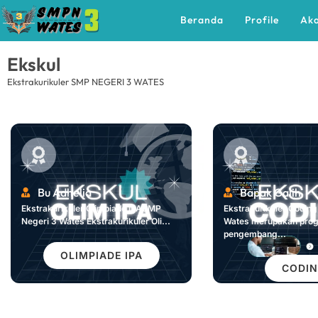
Beranda
Profile
Ak
Ekskul
Ekstrakurikuler SMP NEGERI 3 WATES
Bu Adhelia
Bapak Galih
Ekstrakurikuler Olimpiade IPASMP
Ekstrakurikuler Codin
Negeri 3 Wates Ekstrakurikuler Oli...
Wates merupakan pro
pengembang...
OLIMPIADE IPA
CODI