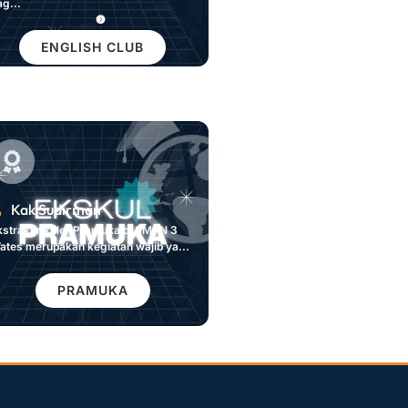
ag...
ENGLISH CLUB
Kak Sudirman
kstrakurikuler Pramuka di SMPN 3
ates merupakan kegiatan wajib ya...
PRAMUKA