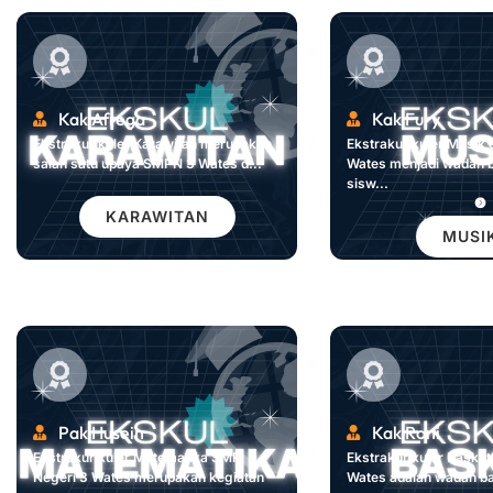
Kak Afrega
Kak Fury
Ekstrakurikuler Karawitan merupakan
Ekstrakurikuler Musik
salah satu upaya SMPN 3 Wates d...
Wates menjadi wadah b
sisw...
KARAWITAN
MUSI
Pak Husein
Kak Roni
Ekstrakurikuler Matematika SMP
Ekstrakurikuler Baske
Negeri 3 Wates merupakan kegiatan
Wates adalah wadah bag