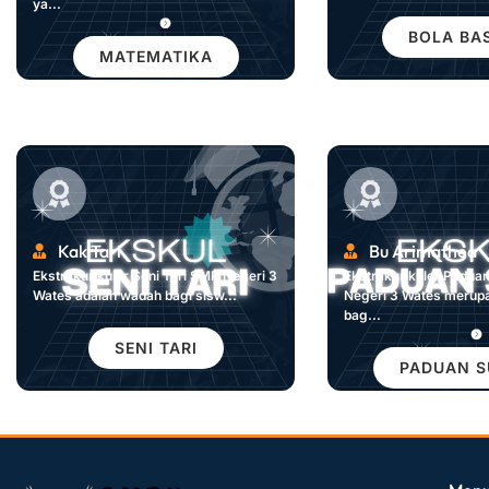
ya...
BOLA BA
MATEMATIKA
Kak Tari
Bu Arimathea
Ekstrakurikuler Seni Tari SMP Negeri 3
Ekstrakurikuler Padua
Wates adalah wadah bagi sisw...
Negeri 3 Wates merup
bag...
SENI TARI
PADUAN S
dibuat oleh rrdigital.id