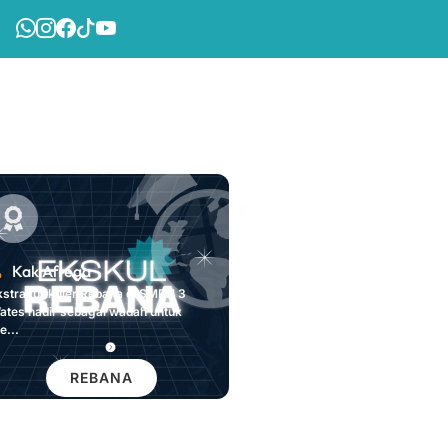
Kak Afrega
kstrakurikuler Rebana di SMPN 3
ates hadir sebagai wadah untuk
e...
REBANA