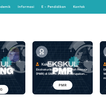
ademik
Informasi
E – Pendidikan
Kontak
Kak Yuli
g di SMPN 3
Ekstrakurikuler Palang Merah Remaja
E
gram
(PMR) di SMPN 3 Wates merupakan...
W
m
PMR
NG