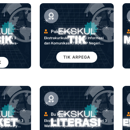
Pak Renno
 di SMPN 3
Ekstrakurikuler Teknologi Informasi
M
agi siswa-
dan Komunikasi (TIK) SMP Negeri...
L
TIK ARPEGA
K
Bu Rizki
t SMP Negeri 3
Ekstrakurikuler Literasi SMP Negeri 3
E
i siswa y...
Wates merupakan wadah bagi si...
N