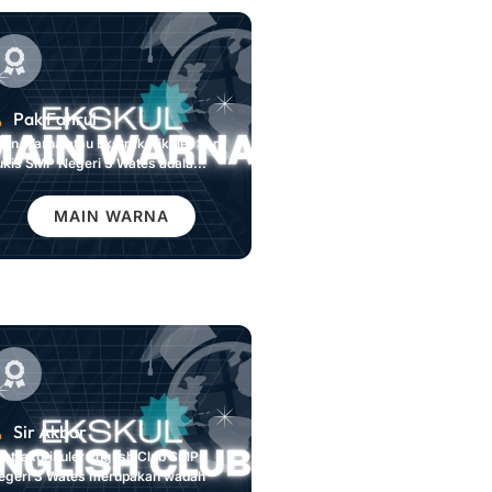
Pak Fahrul
ain Warna atau Ekstrakurikuler Seni
ukis SMP Negeri 3 Wates adala...
MAIN WARNA
Sir Akbar
kstrakurikuler English Club SMP
egeri 3 Wates merupakan wadah