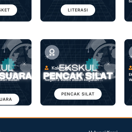
b
SKET
LITERASI
Kak Yoga
n Suara SMP
Ekstrakurikuler Pencak Silat di SMP
E
akan wadah
Negeri 3 Wates adalah kegiatan ...
W
PENCAK SILAT
UARA