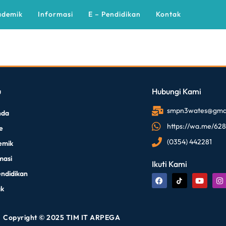
ademik
Informasi
E – Pendidikan
Kontak
u
Hubungi Kami
smpn3wates@gmai
nda
https://wa.me/62
le
(0354) 442281
emik
masi
Ikuti Kami
endidikan
ak
Copyright © 2025 TIM IT ARPEGA