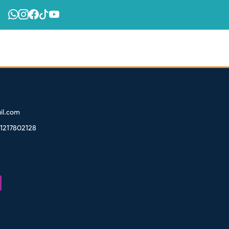
l.com
81217802128