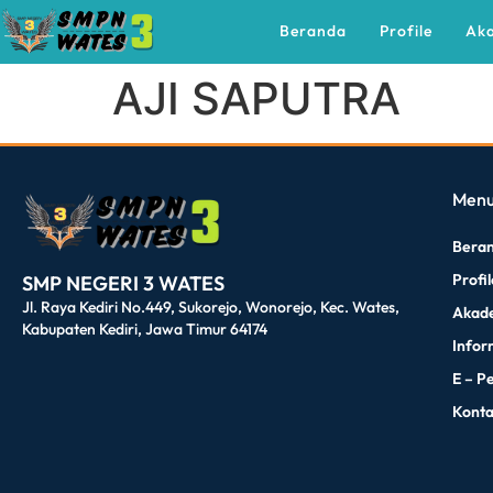
Beranda
Profile
Ak
AJI SAPUTRA
dibuat oleh rrdigital.id
Men
Bera
Profi
SMP NEGERI 3 WATES
Jl. Raya Kediri No.449, Sukorejo, Wonorejo, Kec. Wates,
Akad
Kabupaten Kediri, Jawa Timur 64174
Infor
E – P
Kont