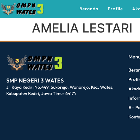
Beranda
Profile
Ak
AMELIA LESTARI
dibuat oleh rrdigital.id
Men
Bera
Profi
SMP NEGERI 3 WATES
Jl. Raya Kediri No.449, Sukorejo, Wonorejo, Kec. Wates,
Akad
Kabupaten Kediri, Jawa Timur 64174
Infor
E – P
Kont