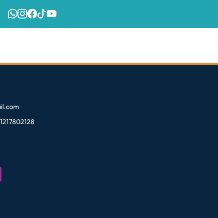
l.com
81217802128