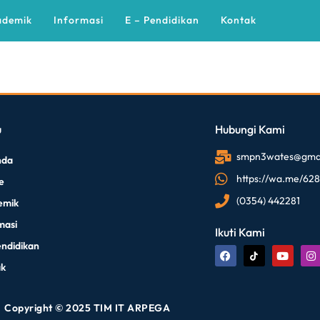
ademik
Informasi
E – Pendidikan
Kontak
u
Hubungi Kami
smpn3wates@gmai
nda
https://wa.me/62
le
(0354) 442281
emik
masi
Ikuti Kami
endidikan
ak
Copyright © 2025 TIM IT ARPEGA