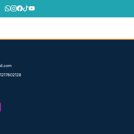
l.com
81217802128