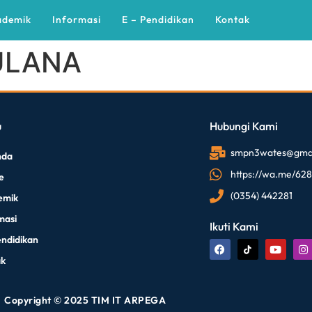
ademik
Informasi
E – Pendidikan
Kontak
ULANA
u
Hubungi Kami
smpn3wates@gmai
nda
https://wa.me/62
le
(0354) 442281
emik
masi
Ikuti Kami
endidikan
ak
Copyright © 2025 TIM IT ARPEGA