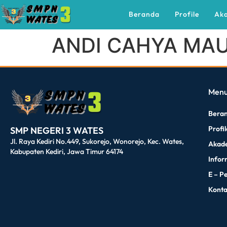
Beranda
Profile
Ak
ANDI CAHYA MA
dibuat oleh rrdigital.id
Men
Bera
Profi
SMP NEGERI 3 WATES
Jl. Raya Kediri No.449, Sukorejo, Wonorejo, Kec. Wates,
Akad
Kabupaten Kediri, Jawa Timur 64174
Infor
E – P
Kont