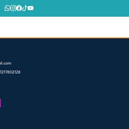
l.com
81217802128