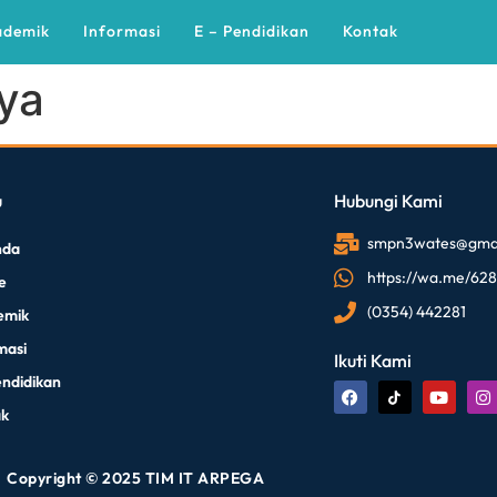
ademik
Informasi
E – Pendidikan
Kontak
ya
u
Hubungi Kami
smpn3wates@gmai
nda
https://wa.me/62
le
(0354) 442281
emik
masi
Ikuti Kami
endidikan
ak
Copyright © 2025 TIM IT ARPEGA