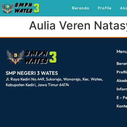
Beranda
Profile
Ak
Aulia Veren Natas
dibuat oleh rrdigital.id
Men
Bera
Profi
SMP NEGERI 3 WATES
Jl. Raya Kediri No.449, Sukorejo, Wonorejo, Kec. Wates,
Akad
Kabupaten Kediri, Jawa Timur 64174
Infor
E – P
Kont