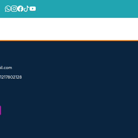
l.com
81217802128