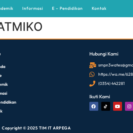
ademik
Informasi
E – Pendidikan
Kontak
ATMIKO
u
Hubungi Kami
smpn3wates@gmai
nda
https://wa.me/62
le
(0354) 442281
emik
masi
Ikuti Kami
endidikan
ak
Copyright © 2025 TIM IT ARPEGA