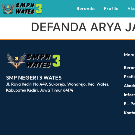
Beranda
Profile
Ak
DEFANDA ARYA J
dibuat oleh rrdigital.id
Men
Bera
Profi
SMP NEGERI 3 WATES
Jl. Raya Kediri No.449, Sukorejo, Wonorejo, Kec. Wates,
Akad
Kabupaten Kediri, Jawa Timur 64174
Infor
E – P
Kont