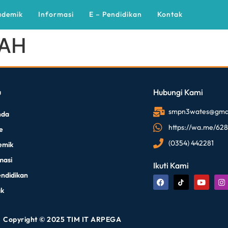
ademik
Informasi
E – Pendidikan
Kontak
YAH
u
Hubungi Kami
smpn3wates@gmai
nda
https://wa.me/62
le
(0354) 442281
emik
masi
Ikuti Kami
endidikan
ak
Copyright © 2025 TIM IT ARPEGA