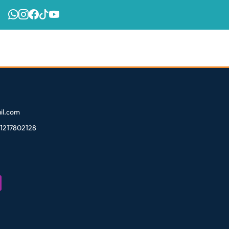
l.com
81217802128