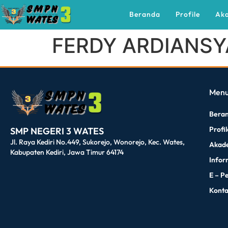
Beranda
Profile
Ak
FERDY ARDIANS
dibuat oleh rrdigital.id
Men
Bera
Profi
SMP NEGERI 3 WATES
Jl. Raya Kediri No.449, Sukorejo, Wonorejo, Kec. Wates,
Akad
Kabupaten Kediri, Jawa Timur 64174
Infor
E – P
Kont