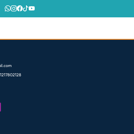
l.com
81217802128