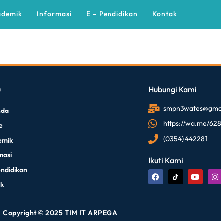
ademik
Informasi
E – Pendidikan
Kontak
u
Hubungi Kami
smpn3wates@gmai
nda
https://wa.me/62
le
(0354) 442281
emik
masi
Ikuti Kami
endidikan
ak
Copyright © 2025 TIM IT ARPEGA