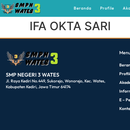
Beranda
Profile
Ak
IFA OKTA SARI
dibuat oleh rrdigital.id
Men
Bera
Profi
SMP NEGERI 3 WATES
Jl. Raya Kediri No.449, Sukorejo, Wonorejo, Kec. Wates,
Akad
Kabupaten Kediri, Jawa Timur 64174
Infor
E – P
Kont