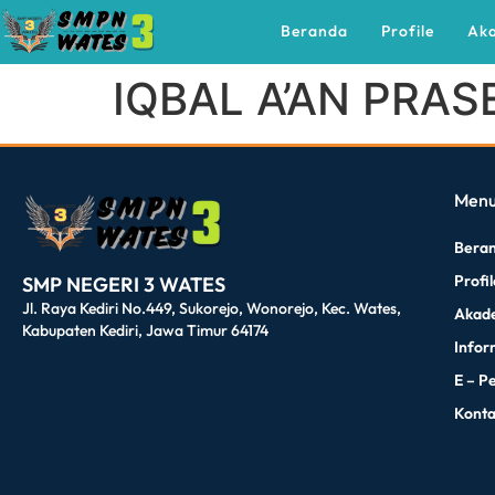
Beranda
Profile
Ak
IQBAL A’AN PRAS
dibuat oleh rrdigital.id
Men
Bera
Profi
SMP NEGERI 3 WATES
Jl. Raya Kediri No.449, Sukorejo, Wonorejo, Kec. Wates,
Akad
Kabupaten Kediri, Jawa Timur 64174
Infor
E – P
Kont