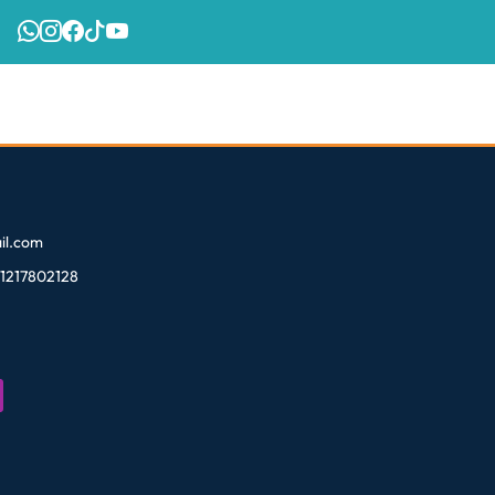
l.com
81217802128