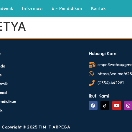
ademik
Informasi
E – Pendidikan
Kontak
ETYA
u
Hubungi Kami
smpn3wates@gmai
nda
https://wa.me/62
le
(0354) 442281
emik
masi
Ikuti Kami
endidikan
ak
Copyright © 2025 TIM IT ARPEGA