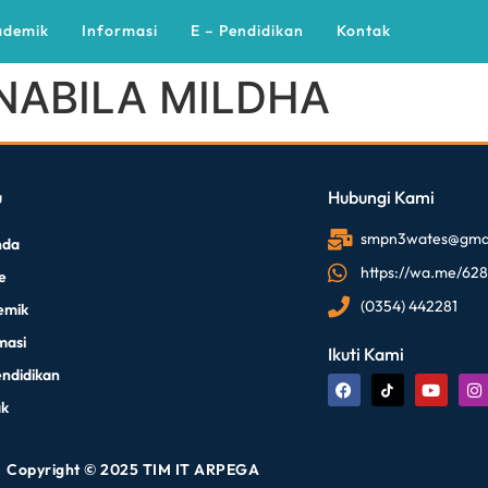
ademik
Informasi
E – Pendidikan
Kontak
NABILA MILDHA
u
Hubungi Kami
smpn3wates@gmai
nda
https://wa.me/62
le
(0354) 442281
emik
masi
Ikuti Kami
endidikan
ak
Copyright © 2025 TIM IT ARPEGA