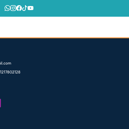
l.com
81217802128