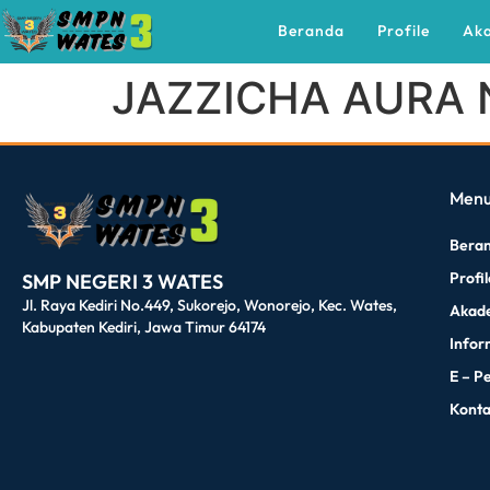
Beranda
Profile
Ak
JAZZICHA AURA 
dibuat oleh rrdigital.id
Men
Bera
Profi
SMP NEGERI 3 WATES
Jl. Raya Kediri No.449, Sukorejo, Wonorejo, Kec. Wates,
Akad
Kabupaten Kediri, Jawa Timur 64174
Infor
E – P
Kont