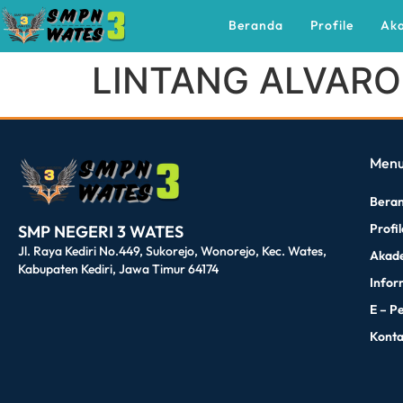
Beranda
Profile
Ak
LINTANG ALVARO
dibuat oleh rrdigital.id
Men
Bera
Profi
SMP NEGERI 3 WATES
Jl. Raya Kediri No.449, Sukorejo, Wonorejo, Kec. Wates,
Akad
Kabupaten Kediri, Jawa Timur 64174
Infor
E – P
Kont