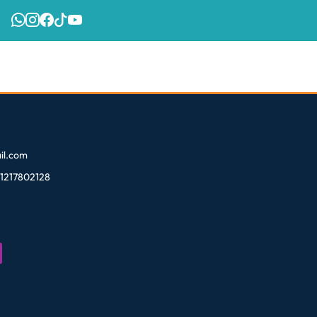
l.com
81217802128