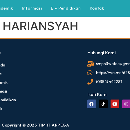
ademik
Informasi
E – Pendidikan
Kontak
 HARIANSYAH
u
Hubungi Kami
smpn3wates@gmai
nda
https://wa.me/62
le
(0354) 442281
emik
masi
Ikuti Kami
endidikan
ak
Copyright © 2025 TIM IT ARPEGA