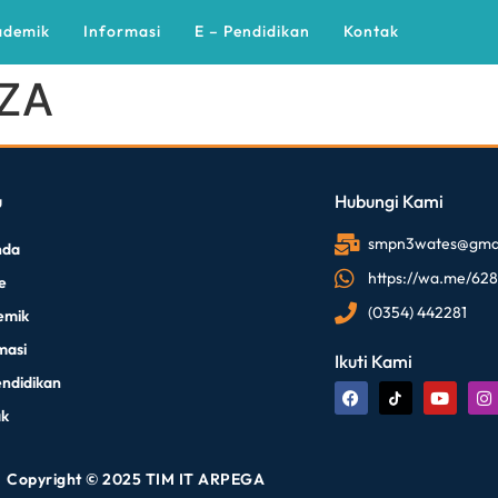
ademik
Informasi
E – Pendidikan
Kontak
IZA
u
Hubungi Kami
smpn3wates@gmai
nda
https://wa.me/62
le
(0354) 442281
emik
masi
Ikuti Kami
endidikan
ak
Copyright © 2025 TIM IT ARPEGA