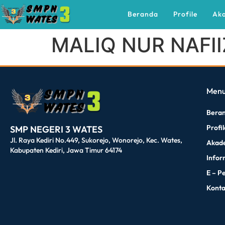
Beranda
Profile
Ak
MALIQ NUR NAFI
dibuat oleh rrdigital.id
Men
Bera
Profi
SMP NEGERI 3 WATES
Jl. Raya Kediri No.449, Sukorejo, Wonorejo, Kec. Wates,
Akad
Kabupaten Kediri, Jawa Timur 64174
Infor
E – P
Kont