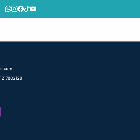
l.com
81217802128