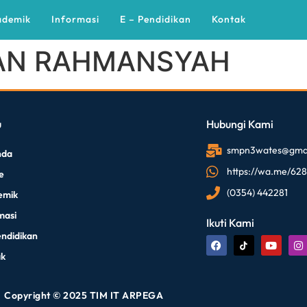
ademik
Informasi
E – Pendidikan
Kontak
AN RAHMANSYAH
u
Hubungi Kami
smpn3wates@gmai
nda
https://wa.me/62
le
(0354) 442281
emik
masi
Ikuti Kami
endidikan
ak
Copyright © 2025 TIM IT ARPEGA