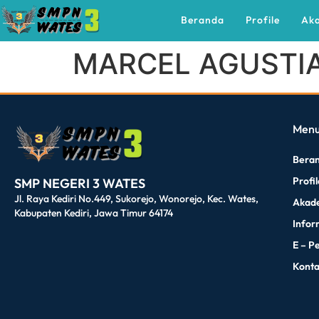
Beranda
Profile
Ak
MARCEL AGUSTI
dibuat oleh rrdigital.id
Men
Bera
Profi
SMP NEGERI 3 WATES
Jl. Raya Kediri No.449, Sukorejo, Wonorejo, Kec. Wates,
Akad
Kabupaten Kediri, Jawa Timur 64174
Infor
E – P
Kont