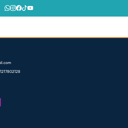
l.com
81217802128