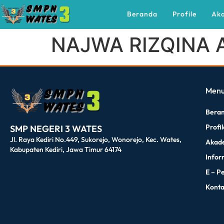
Beranda
Profile
Ak
NAJWA RIZQINA
dibuat oleh rrdigital.id
Men
Bera
Profi
SMP NEGERI 3 WATES
Jl. Raya Kediri No.449, Sukorejo, Wonorejo, Kec. Wates,
Akad
Kabupaten Kediri, Jawa Timur 64174
Infor
E – P
Kont