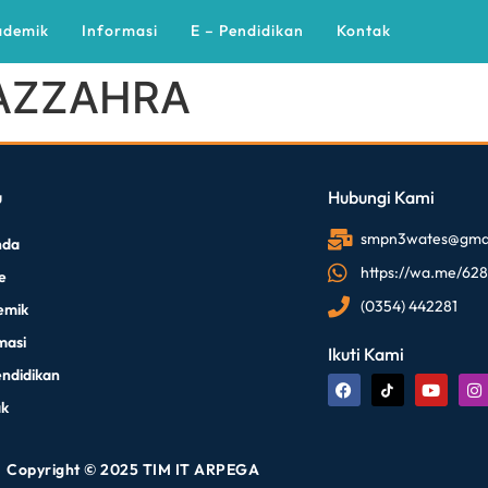
ademik
Informasi
E – Pendidikan
Kontak
 AZZAHRA
u
Hubungi Kami
smpn3wates@gmai
nda
https://wa.me/62
le
(0354) 442281
emik
masi
Ikuti Kami
endidikan
ak
Copyright © 2025 TIM IT ARPEGA