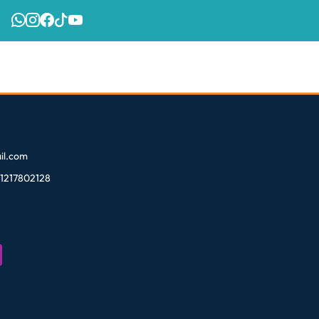
l.com
81217802128