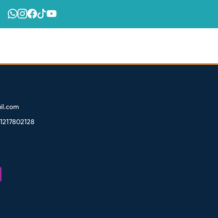
l.com
81217802128