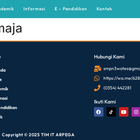
ademik
Informasi
E – Pendidikan
Kontak
maja
u
Hubungi Kami
smpn3wates@gmai
nda
https://wa.me/62
le
(0354) 442281
emik
masi
Ikuti Kami
endidikan
ak
Copyright © 2025 TIM IT ARPEGA