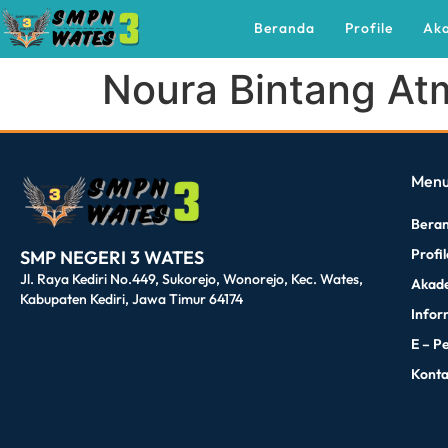
Beranda
Profile
Ak
Noura Bintang At
dibuat oleh rrdigital.id
Men
Bera
Profi
SMP NEGERI 3 WATES
Jl. Raya Kediri No.449, Sukorejo, Wonorejo, Kec. Wates,
Akad
Kabupaten Kediri, Jawa Timur 64174
Infor
E – P
Kont