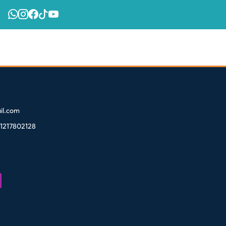
l.com
81217802128