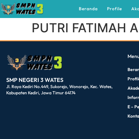
Beranda
Profile
Ak
PUTRI FATIMAH 
dibuat oleh rrdigital.id
Men
Bera
Profi
SMP NEGERI 3 WATES
Jl. Raya Kediri No.449, Sukorejo, Wonorejo, Kec. Wates,
Akad
Kabupaten Kediri, Jawa Timur 64174
Infor
E – P
Kont