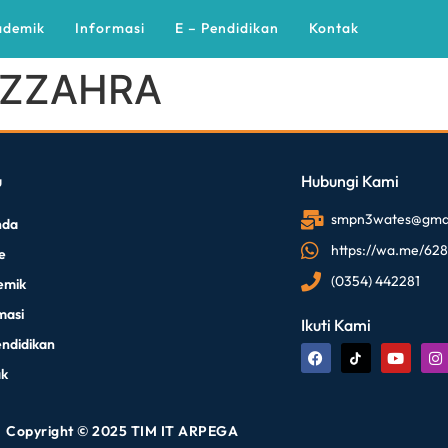
ademik
Informasi
E – Pendidikan
Kontak
AZZAHRA
u
Hubungi Kami
smpn3wates@gmai
nda
https://wa.me/62
le
(0354) 442281
emik
masi
Ikuti Kami
endidikan
ak
Copyright © 2025 TIM IT ARPEGA