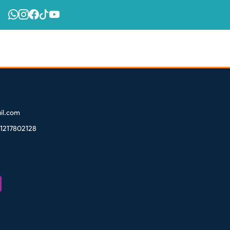
l.com
81217802128