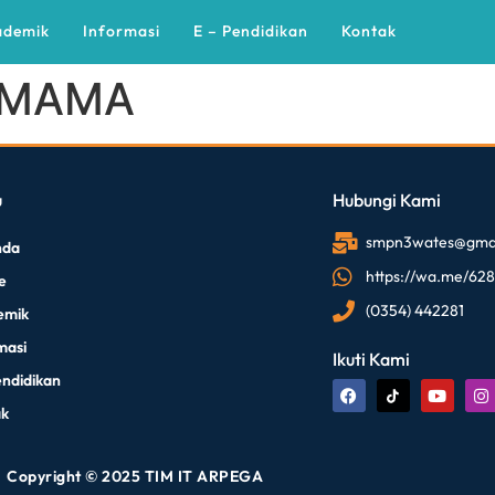
ademik
Informasi
E – Pendidikan
Kontak
IMAMA
u
Hubungi Kami
smpn3wates@gmai
nda
https://wa.me/62
le
(0354) 442281
emik
masi
Ikuti Kami
endidikan
ak
Copyright © 2025 TIM IT ARPEGA