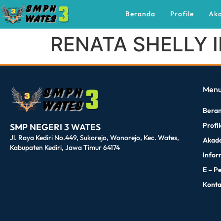
Beranda
Profile
Ak
RENATA SHELLY 
dibuat oleh rrdigital.id
Men
Bera
Profi
SMP NEGERI 3 WATES
Jl. Raya Kediri No.449, Sukorejo, Wonorejo, Kec. Wates,
Akad
Kabupaten Kediri, Jawa Timur 64174
Infor
E – P
Kont