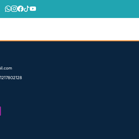
l.com
81217802128