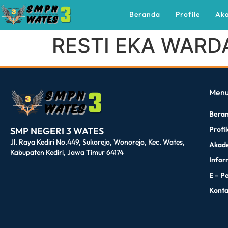
Beranda
Profile
Ak
RESTI EKA WARD
dibuat oleh rrdigital.id
Men
Bera
Profi
SMP NEGERI 3 WATES
Jl. Raya Kediri No.449, Sukorejo, Wonorejo, Kec. Wates,
Akad
Kabupaten Kediri, Jawa Timur 64174
Infor
E – P
Kont