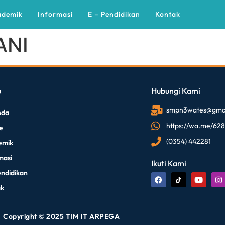
ademik
Informasi
E – Pendidikan
Kontak
ANI
u
Hubungi Kami
smpn3wates@gmai
nda
https://wa.me/62
le
(0354) 442281
emik
masi
Ikuti Kami
endidikan
ak
Copyright © 2025 TIM IT ARPEGA