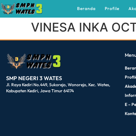
Beranda
Profile
Ak
VINESA INKA OC
dibuat oleh rrdigital.id
Men
Bera
Profi
SMP NEGERI 3 WATES
Jl. Raya Kediri No.449, Sukorejo, Wonorejo, Kec. Wates,
Akad
Kabupaten Kediri, Jawa Timur 64174
Infor
E – P
Kont