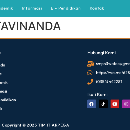
ademik
Informasi
E – Pendidikan
Kontak
TAVINANDA
u
Hubungi Kami
smpn3wates@gmai
nda
https://wa.me/62
le
(0354) 442281
emik
masi
Ikuti Kami
endidikan
ak
Copyright © 2025 TIM IT ARPEGA