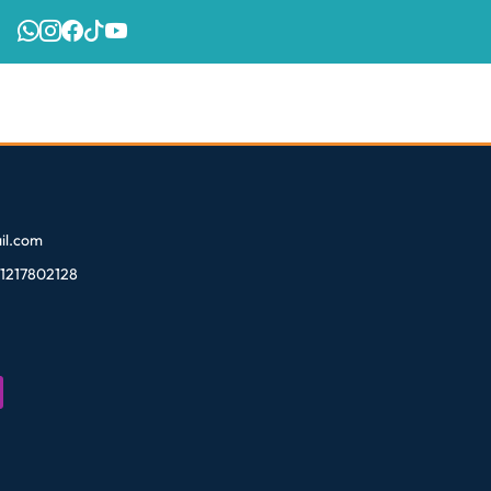
l.com
81217802128