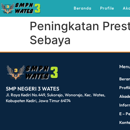
Beranda
Profile
Ak
Peningkatan Pres
Sebaya
dibuat oleh rrdigital.id
Men
Bera
Profi
SMP NEGERI 3 WATES
Jl. Raya Kediri No.449, Sukorejo, Wonorejo, Kec. Wates,
Akad
Kabupaten Kediri, Jawa Timur 64174
Infor
E – P
Kont