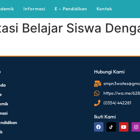
ademik
Informasi
E – Pendidikan
Kontak
tasi Belajar Siswa Den
u
Hubungi Kami
smpn3wates@gmai
nda
https://wa.me/62
le
(0354) 442281
emik
masi
Ikuti Kami
endidikan
ak