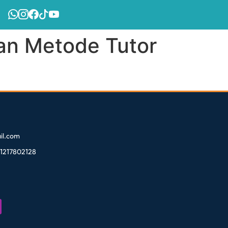
gan Metode Tutor
l.com
81217802128