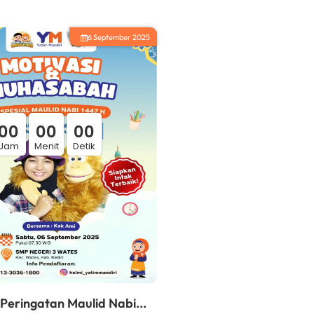
6 September 2025
0
0
0
0
0
0
Jam
Menit
Detik
Peringatan Maulid Nabi...