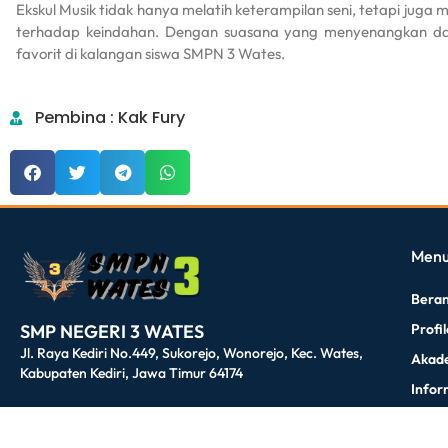
Ekskul Musik tidak hanya melatih keterampilan seni, tetapi juga 
terhadap keindahan. Dengan suasana yang menyenangkan dan 
favorit di kalangan siswa SMPN 3 Wates.
Pembina : Kak Fury
dibuat oleh rrdigital.id
Men
Bera
Profi
SMP NEGERI 3 WATES
Jl. Raya Kediri No.449, Sukorejo, Wonorejo, Kec. Wates,
Akad
Kabupaten Kediri, Jawa Timur 64174
Infor
E – P