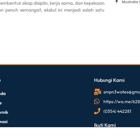
Musholla
membentuk sikap disiplin, kerja sama, dan kepekaan
penuh semangat, ekskul ini menjadi salah satu
u
Hubungi Kami
smpn3wates@gmai
nda
https://wa.me/62
le
(0354) 442281
emik
masi
Ikuti Kami
endidikan