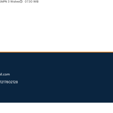
 SMPN 3 Wates
07.30 WIB
l.com
81217802128