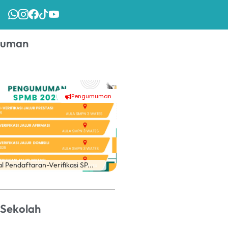
muman
Pengumuman
l Pendaftaran-Verifikasi SP...
Sekolah