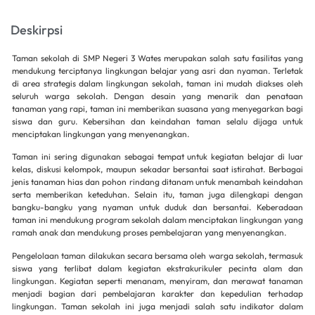
Deskirpsi
Taman sekolah di SMP Negeri 3 Wates merupakan salah satu fasilitas yang
mendukung terciptanya lingkungan belajar yang asri dan nyaman.
Terletak
di area strategis dalam lingkungan sekolah, taman ini mudah diakses oleh
seluruh warga sekolah.
Dengan desain yang menarik dan penataan
tanaman yang rapi, taman ini memberikan suasana yang menyegarkan bagi
siswa dan guru.
Kebersihan dan keindahan taman selalu dijaga untuk
menciptakan lingkungan yang menyenangkan.
Taman ini sering digunakan sebagai tempat untuk kegiatan belajar di luar
kelas, diskusi kelompok, maupun sekadar bersantai saat istirahat.
Berbagai
jenis tanaman hias dan pohon rindang ditanam untuk menambah keindahan
serta memberikan keteduhan.
Selain itu, taman juga dilengkapi dengan
bangku-bangku yang nyaman untuk duduk dan bersantai.
Keberadaan
taman ini mendukung program sekolah dalam menciptakan lingkungan yang
ramah anak dan mendukung proses pembelajaran yang menyenangkan.
Pengelolaan taman dilakukan secara bersama oleh warga sekolah, termasuk
siswa yang terlibat dalam kegiatan ekstrakurikuler pecinta alam dan
lingkungan.
Kegiatan seperti menanam, menyiram, dan merawat tanaman
menjadi bagian dari pembelajaran karakter dan kepedulian terhadap
lingkungan.
Taman sekolah ini juga menjadi salah satu indikator dalam