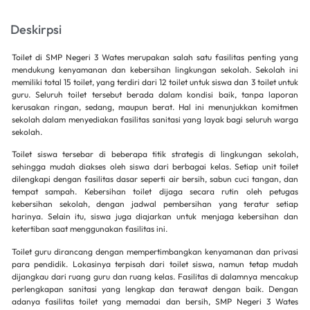
Deskirpsi
Toilet di SMP Negeri 3 Wates merupakan salah satu fasilitas penting yang
mendukung kenyamanan dan kebersihan lingkungan sekolah.
Sekolah ini
memiliki total 15 toilet, yang terdiri dari 12 toilet untuk siswa dan 3 toilet untuk
guru.
Seluruh toilet tersebut berada dalam kondisi baik, tanpa laporan
kerusakan ringan, sedang, maupun berat.
Hal ini menunjukkan komitmen
sekolah dalam menyediakan fasilitas sanitasi yang layak bagi seluruh warga
sekolah.
​
Toilet siswa tersebar di beberapa titik strategis di lingkungan sekolah,
sehingga mudah diakses oleh siswa dari berbagai kelas.
Setiap unit toilet
dilengkapi dengan fasilitas dasar seperti air bersih, sabun cuci tangan, dan
tempat sampah.
Kebersihan toilet dijaga secara rutin oleh petugas
kebersihan sekolah, dengan jadwal pembersihan yang teratur setiap
harinya.
Selain itu, siswa juga diajarkan untuk menjaga kebersihan dan
ketertiban saat menggunakan fasilitas ini.
Toilet guru dirancang dengan mempertimbangkan kenyamanan dan privasi
para pendidik.
Lokasinya terpisah dari toilet siswa, namun tetap mudah
dijangkau dari ruang guru dan ruang kelas.
Fasilitas di dalamnya mencakup
perlengkapan sanitasi yang lengkap dan terawat dengan baik.
Dengan
adanya fasilitas toilet yang memadai dan bersih, SMP Negeri 3 Wates