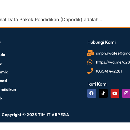
nal Data Pokok Pendidikan (Dapodik) adalah…
u
Hubungi Kami
smpn3wates@gmai
nda
https://wa.me/62
le
(0354) 442281
emik
masi
Ikuti Kami
endidikan
ak
Copyright © 2025 TIM IT ARPEGA