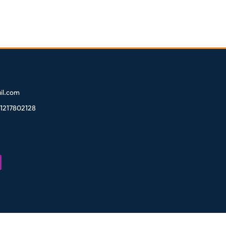
l.com
81217802128