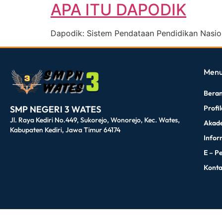
APA ITU DAPODIK
Dapodik: Sistem Pendataan Pendidikan Nasio
dibuat oleh rrdigital.id
Men
Bera
Profi
SMP NEGERI 3 WATES
Jl. Raya Kediri No.449, Sukorejo, Wonorejo, Kec. Wates,
Akad
Kabupaten Kediri, Jawa Timur 64174
Infor
E – P
Kont