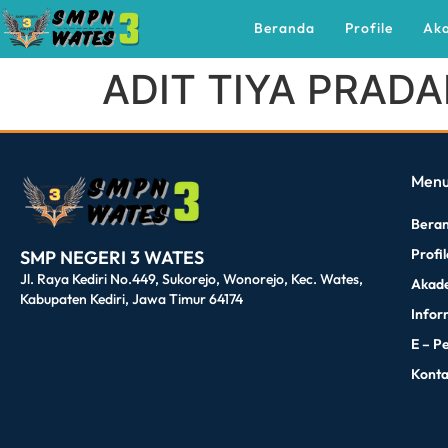
Beranda
Profile
Ak
ADIT TIYA PRAD
dibuat oleh rrdigital.id
Men
Bera
Profi
SMP NEGERI 3 WATES
Jl. Raya Kediri No.449, Sukorejo, Wonorejo, Kec. Wates,
Akad
Kabupaten Kediri, Jawa Timur 64174
Infor
E – P
Kont