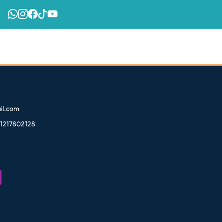
l.com
81217802128