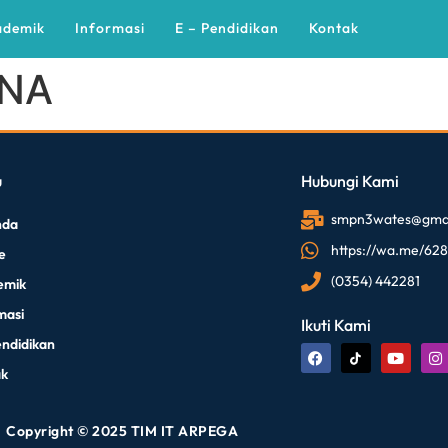
ademik
Informasi
E – Pendidikan
Kontak
ANA
u
Hubungi Kami
smpn3wates@gmai
nda
https://wa.me/62
le
(0354) 442281
emik
masi
Ikuti Kami
endidikan
ak
Copyright © 2025 TIM IT ARPEGA