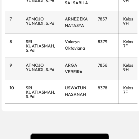
YUNAIDI, S.Pd
9H
SALSABILA
7
ATMOJO
ARNEZ EKA
7857
Kelas
YUNAIDI, S.Pd
9H
NATASYA
8
SRI
Valeryn
8379
Kelas
KUATIASMAH,
7F
Oktaviana
S.Pd
9
ATMOJO
ARGA
7856
Kelas
YUNAIDI, S.Pd
9H
VEREIRA
10
SRI
USWATUN
8378
Kelas
KUATIASMAH,
7F
HASANAH
S.Pd