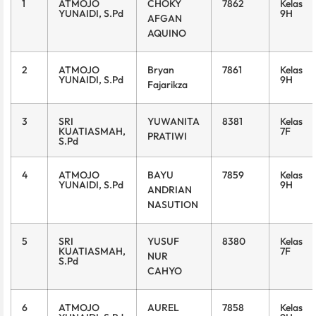
1
ATMOJO
CHOKY
7862
Kelas
YUNAIDI, S.Pd
9H
AFGAN
AQUINO
2
ATMOJO
Bryan
7861
Kelas
YUNAIDI, S.Pd
9H
Fajarikza
3
SRI
YUWANITA
8381
Kelas
KUATIASMAH,
7F
PRATIWI
S.Pd
4
ATMOJO
BAYU
7859
Kelas
YUNAIDI, S.Pd
9H
ANDRIAN
NASUTION
5
SRI
YUSUF
8380
Kelas
KUATIASMAH,
7F
NUR
S.Pd
CAHYO
6
ATMOJO
AUREL
7858
Kelas