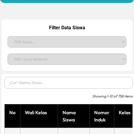
Filter Data Siswa
Showing
1
-
10
of
758
items
No
Wali Kelas
Nama
Nomor
Kelas
Siswa
Induk