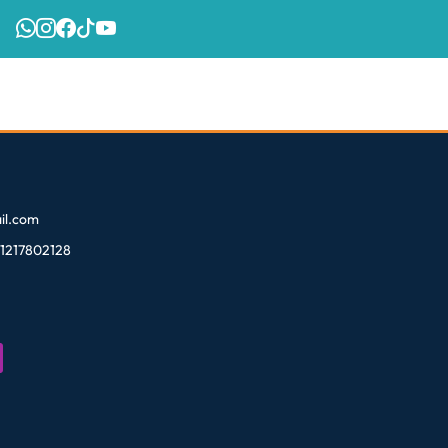
l.com
81217802128