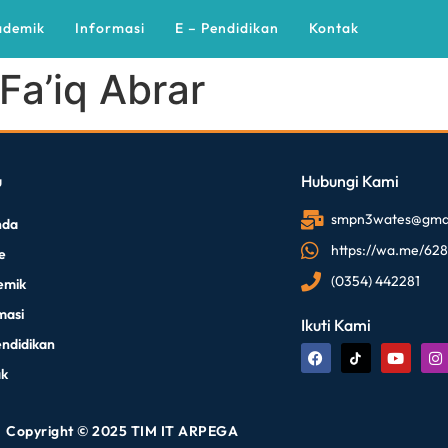
ademik
Informasi
E – Pendidikan
Kontak
a’iq Abrar
u
Hubungi Kami
smpn3wates@gmai
nda
https://wa.me/62
le
(0354) 442281
emik
masi
Ikuti Kami
endidikan
ak
Copyright © 2025 TIM IT ARPEGA