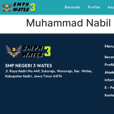
Beranda
Profile
Ak
Muhammad Nabil F
dibuat oleh rrdigital.id
Men
Bera
Profi
SMP NEGERI 3 WATES
Jl. Raya Kediri No.449, Sukorejo, Wonorejo, Kec. Wates,
Akad
Kabupaten Kediri, Jawa Timur 64174
Infor
E – P
Kont