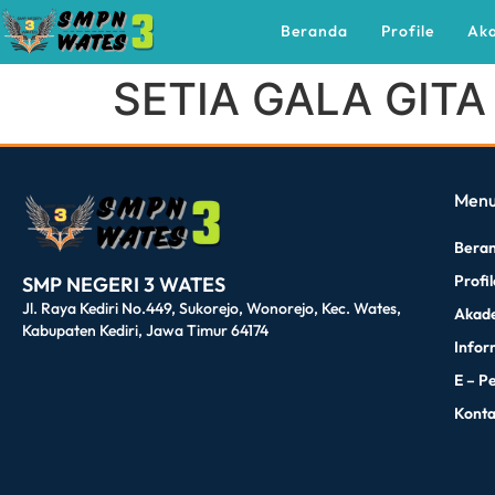
Beranda
Profile
Ak
SETIA GALA GIT
dibuat oleh rrdigital.id
Men
Bera
Profi
SMP NEGERI 3 WATES
Jl. Raya Kediri No.449, Sukorejo, Wonorejo, Kec. Wates,
Akad
Kabupaten Kediri, Jawa Timur 64174
Infor
E – P
Kont