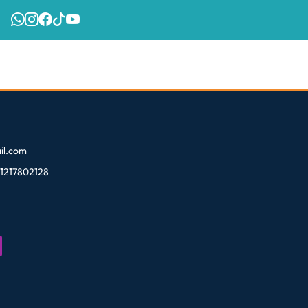
l.com
81217802128