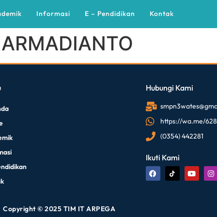
ademik
Informasi
E – Pendidikan
Kontak
A ARMADIANTO
u
Hubungi Kami
smpn3wates@gmai
nda
https://wa.me/62
le
(0354) 442281
emik
masi
Ikuti Kami
endidikan
ak
Copyright © 2025 TIM IT ARPEGA