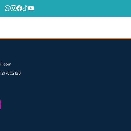
l.com
81217802128