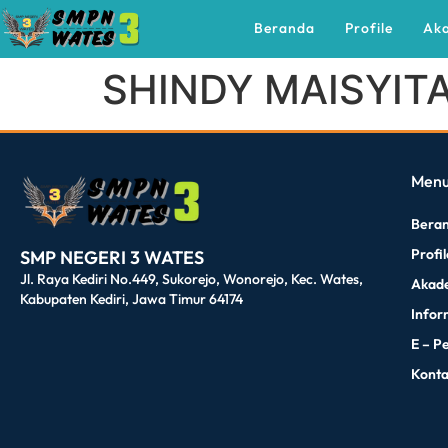
Beranda
Profile
Ak
SHINDY MAISYIT
dibuat oleh rrdigital.id
Men
Bera
Profi
SMP NEGERI 3 WATES
Jl. Raya Kediri No.449, Sukorejo, Wonorejo, Kec. Wates,
Akad
Kabupaten Kediri, Jawa Timur 64174
Infor
E – P
Kont