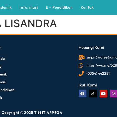
ademik
Informasi
E – Pendidikan
Kontak
A LISANDRA
u
Hubungi Kami
smpn3wates@gmai
nda
https://wa.me/62
le
(0354) 442281
emik
masi
Ikuti Kami
endidikan
ak
Copyright © 2025 TIM IT ARPEGA