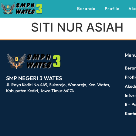
Beranda
Profile
Ak
SITI NUR ASIAH
dibuat oleh rrdigital.id
Men
Bera
Profi
SMP NEGERI 3 WATES
Jl. Raya Kediri No.449, Sukorejo, Wonorejo, Kec. Wates,
Akad
Kabupaten Kediri, Jawa Timur 64174
Infor
E – P
Kont