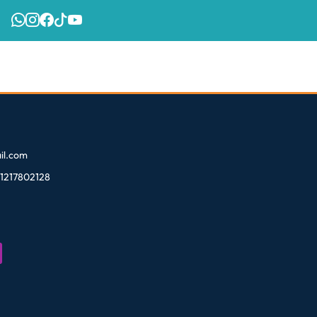
l.com
81217802128