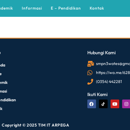
ademik
Informasi
E – Pendidikan
Kontak
u
Hubungi Kami
smpn3wates@gmai
nda
https://wa.me/62
le
(0354) 442281
emik
masi
Ikuti Kami
endidikan
ak
Copyright © 2025 TIM IT ARPEGA