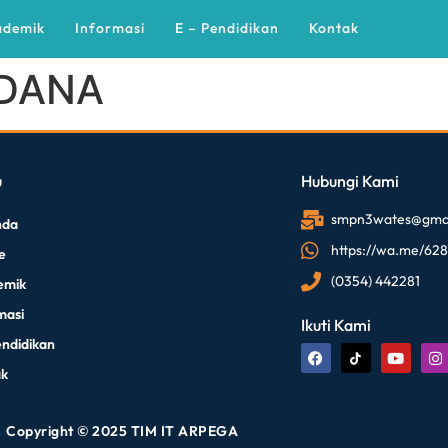
ademik
Informasi
E – Pendidikan
Kontak
DANA
u
Hubungi Kami
smpn3wates@gmai
nda
https://wa.me/62
le
(0354) 442281
emik
masi
Ikuti Kami
endidikan
ak
Copyright © 2025 TIM IT ARPEGA