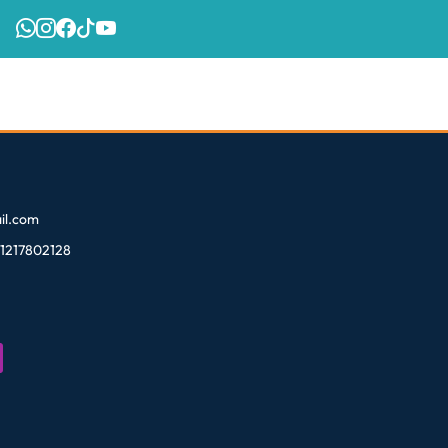
l.com
81217802128