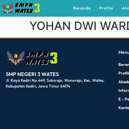
Beranda
Profile
Ak
YOHAN DWI WAR
dibuat oleh rrdigital.id
Men
Bera
Profi
SMP NEGERI 3 WATES
Jl. Raya Kediri No.449, Sukorejo, Wonorejo, Kec. Wates,
Akad
Kabupaten Kediri, Jawa Timur 64174
Infor
E – P
Kont