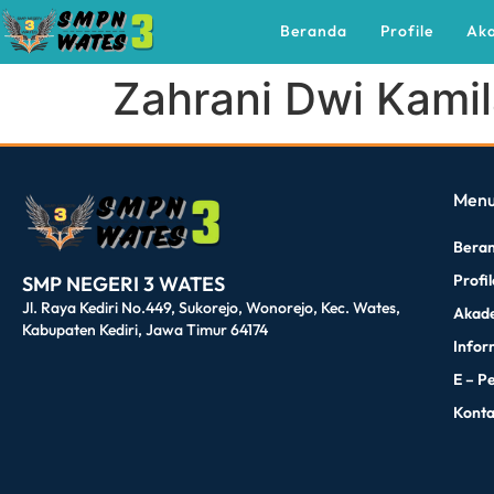
Beranda
Profile
Ak
Zahrani Dwi Kami
dibuat oleh rrdigital.id
Men
Bera
Profi
SMP NEGERI 3 WATES
Jl. Raya Kediri No.449, Sukorejo, Wonorejo, Kec. Wates,
Akad
Kabupaten Kediri, Jawa Timur 64174
Infor
E – P
Kont