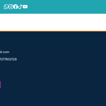
l.com
81217802128