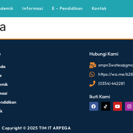
ademik
Informasi
E – Pendidikan
Kontak
la
u
Hubungi Kami
smpn3wates@gmai
nda
https://wa.me/62
le
(0354) 442281
emik
masi
Ikuti Kami
endidikan
ak
Copyright © 2025 TIM IT ARPEGA