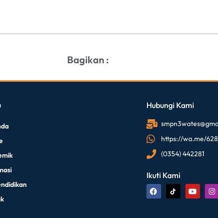
Bagikan :
u
Hubungi Kami
smpn3wates@gmai
nda
https://wa.me/62
le
(0354) 442281
emik
masi
Ikuti Kami
endidikan
ak