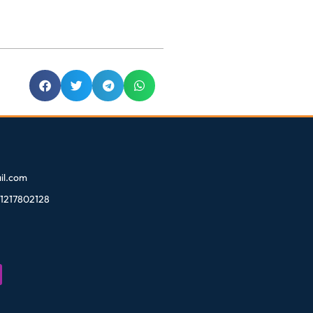
l.com
81217802128