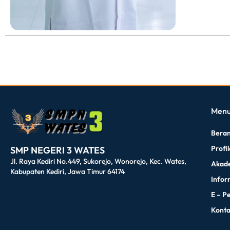
dibuat oleh rrdigital.id
Men
Bera
Profi
SMP NEGERI 3 WATES
Jl. Raya Kediri No.449, Sukorejo, Wonorejo, Kec. Wates,
Akad
Kabupaten Kediri, Jawa Timur 64174
Infor
E – P
Kont