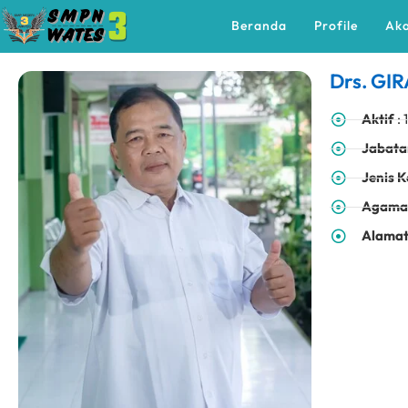
Beranda
Profile
Ak
Drs. G
Aktif
: 
Jabata
Jenis 
Agam
Alama