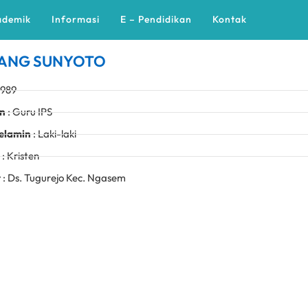
ademik
Informasi
E – Pendidikan
Kontak
IRANG SUNYOTO
1989
n
: Guru IPS
Kelamin
: Laki-laki
a
: Kristen
t
: Ds. Tugurejo Kec. Ngasem