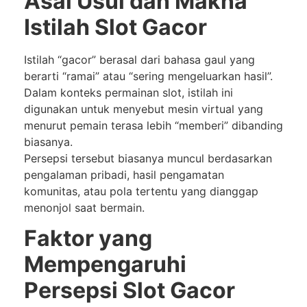
Asal Usul dan Makna
Istilah Slot Gacor
Istilah “gacor” berasal dari bahasa gaul yang
berarti “ramai” atau “sering mengeluarkan hasil”.
Dalam konteks permainan slot, istilah ini
digunakan untuk menyebut mesin virtual yang
menurut pemain terasa lebih “memberi” dibanding
biasanya.
Persepsi tersebut biasanya muncul berdasarkan
pengalaman pribadi, hasil pengamatan
komunitas, atau pola tertentu yang dianggap
menonjol saat bermain.
Faktor yang
Mempengaruhi
Persepsi Slot Gacor