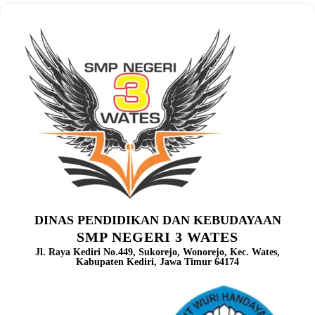
DINAS PENDIDIKAN DAN KEBUDAYAAN
SMP NEGERI 3 WATES
Jl. Raya Kediri No.449, Sukorejo, Wonorejo, Kec. Wates,
Kabupaten Kediri, Jawa Timur 64174