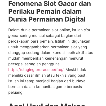
Fenomena Slot Gacor dan
Perilaku Pemain dalam
Dunia Permainan Digital
Dalam dunia permainan slot online, istilah
slot
gacor
sering muncul sebagai bagian dari
percakapan para pemain. Istilah ini digunakan
untuk menggambarkan permainan slot yang
dianggap sedang dalam kondisi lebih aktif atau
mudah memberikan kemenangan menurut
persepsi sebagian pengguna
https://staging.prorace.be/faq/
. Meski tidak
memiliki dasar ilmiah atau teknis yang pasti,
istilah ini tetap menjadi bagian dari budaya
bermain dalam komunitas game berbasis
peluang.