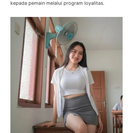
kepada pemain melalui program loyalitas.