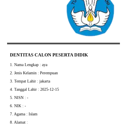
DENTITAS CALON PESERTA DIDIK
1. Nama Lengkap : aya
2. Jenis Kelamin : Perempuan
3. Tempat Lahir : jakarta
4. Tanggal Lahir : 2025-12-15
5. NISN : -
6. NIK : -
7. Agama : Islam
8. Alamat :