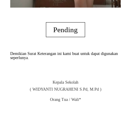
Pending
Demikian Surat Keterangan ini kami buat untuk dapat digunakan
seperlunya.
Kepala Sekolah
( WIDYANTI NUGRAHENI S.Pd, M.Pd )
Orang Tua / Wali*