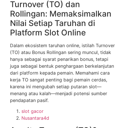
Turnover (TO) dan
Rollingan: Memaksimalkan
Nilai Setiap Taruhan di
Platform Slot Online
Dalam ekosistem taruhan online, istilah Turnover
(TO) atau Bonus Rollingan sering muncul, tidak
hanya sebagai syarat penarikan bonus, tetapi
juga sebagai bentuk penghargaan berkelanjutan
dari platform kepada pemain. Memahami cara
kerja TO sangat penting bagi pemain cerdas,
karena ini mengubah setiap putaran slot—
menang atau kalah—menjadi potensi sumber
pendapatan pasif.
slot gacor
Nusantara4d