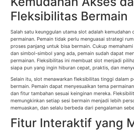
Kemudahan Akses d
Fleksibilitas Bermain
Salah satu keunggulan utama slot adalah kemudahan
permainan. Pemain tidak perlu menguasai strategi rumi
proses panjang untuk bisa bermain. Cukup memahami 
dan simbol-simbol yang ada, pemain sudah dapat men
permainan. Fleksibilitas ini membuat slot menjadi pilih
siapa pun yang ingin hiburan cepat, praktis, dan men
Selain itu, slot menawarkan fleksibilitas tinggi dalam
bermain. Pemain dapat menyesuaikan tema permainan, 
dan fitur tambahan sesuai keinginan mereka. Fleksibilit
memungkinkan setiap sesi bermain menjadi lebih perso
memuaskan, dan selalu berbeda dari pengalaman seb
Fitur Interaktif yang 