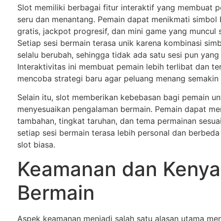
Slot memiliki berbagai fitur interaktif yang membuat 
seru dan menantang. Pemain dapat menikmati simbol 
gratis, jackpot progresif, dan mini game yang muncul 
Setiap sesi bermain terasa unik karena kombinasi simb
selalu berubah, sehingga tidak ada satu sesi pun yang
Interaktivitas ini membuat pemain lebih terlibat dan t
mencoba strategi baru agar peluang menang semakin t
Selain itu, slot memberikan kebebasan bagi pemain un
menyesuaikan pengalaman bermain. Pemain dapat memi
tambahan, tingkat taruhan, dan tema permainan sesuai
setiap sesi bermain terasa lebih personal dan berbeda
slot biasa.
Keamanan dan Keny
Bermain
Aspek keamanan menjadi salah satu alasan utama men