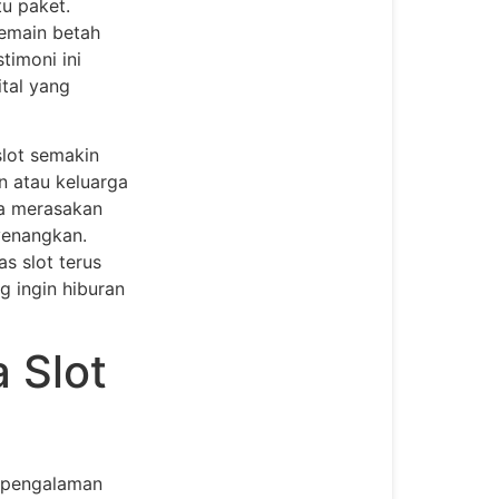
tu paket.
emain betah
timoni ini
tal yang
slot semakin
 atau keluarga
a merasakan
yenangkan.
s slot terus
g ingin hiburan
 Slot
h pengalaman