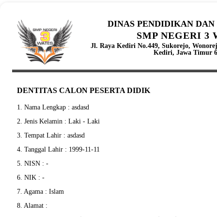
DINAS PENDIDIKAN DA
SMP NEGERI 3
Jl. Raya Kediri No.449, Sukorejo, Wonore
Kediri, Jawa Timur 
DENTITAS CALON PESERTA DIDIK
1. Nama Lengkap : asdasd
2. Jenis Kelamin : Laki - Laki
3. Tempat Lahir : asdasd
4. Tanggal Lahir : 1999-11-11
5. NISN : -
6. NIK : -
7. Agama : Islam
8. Alamat :