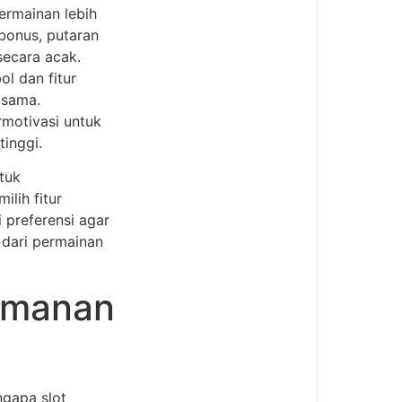
permainan lebih
bonus, putaran
secara acak.
ol dan fitur
 sama.
ermotivasi untuk
inggi.
tuk
lih fitur
 preferensi agar
 dari permainan
amanan
gapa slot