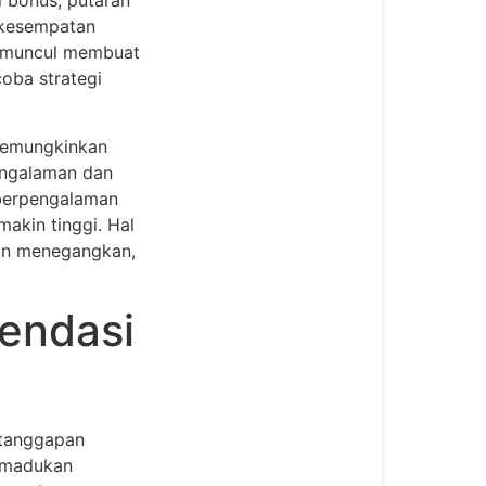
 bonus, putaran
i kesempatan
 muncul membuat
oba strategi
 memungkinkan
engalaman dan
berpengalaman
akin tinggi. Hal
dan menegangkan,
endasi
 tanggapan
memadukan