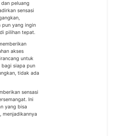
, dan peluang
dirkan sensasi
gangkan,
 pun yang ingin
i pilihan tepat.
 memberikan
ahan akses
dirancang untuk
 bagi siapa pun
ungkan, tidak ada
mberikan sensasi
ersemangat. Ini
an yang bisa
a, menjadikannya