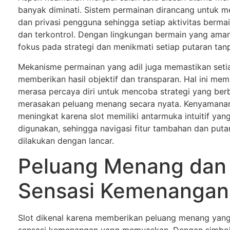
banyak diminati. Sistem permainan dirancang untuk m
dan privasi pengguna sehingga setiap aktivitas berma
dan terkontrol. Dengan lingkungan bermain yang ama
fokus pada strategi dan menikmati setiap putaran tanp
Mekanisme permainan yang adil juga memastikan seti
memberikan hasil objektif dan transparan. Hal ini me
merasa percaya diri untuk mencoba strategi yang be
merasakan peluang menang secara nyata. Kenyamana
meningkat karena slot memiliki antarmuka intuitif ya
digunakan, sehingga navigasi fitur tambahan dan put
dilakukan dengan lancar.
Peluang Menang dan
Sensasi Kemenangan
Slot dikenal karena memberikan peluang menang yang