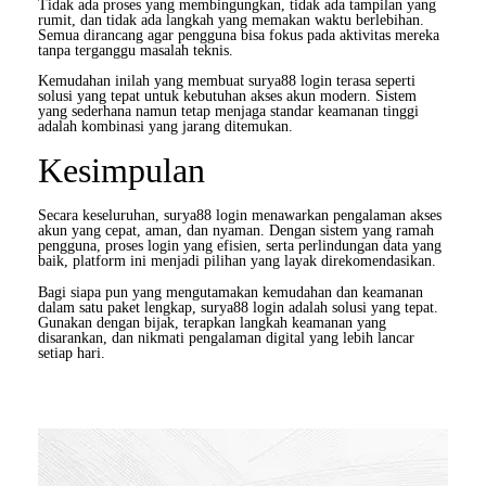
Tidak ada proses yang membingungkan, tidak ada tampilan yang
rumit, dan tidak ada langkah yang memakan waktu berlebihan.
Semua dirancang agar pengguna bisa fokus pada aktivitas mereka
tanpa terganggu masalah teknis.
Kemudahan inilah yang membuat surya88 login terasa seperti
solusi yang tepat untuk kebutuhan akses akun modern. Sistem
yang sederhana namun tetap menjaga standar keamanan tinggi
adalah kombinasi yang jarang ditemukan.
Kesimpulan
Secara keseluruhan, surya88 login menawarkan pengalaman akses
akun yang cepat, aman, dan nyaman. Dengan sistem yang ramah
pengguna, proses login yang efisien, serta perlindungan data yang
baik, platform ini menjadi pilihan yang layak direkomendasikan.
Bagi siapa pun yang mengutamakan kemudahan dan keamanan
dalam satu paket lengkap, surya88 login adalah solusi yang tepat.
Gunakan dengan bijak, terapkan langkah keamanan yang
disarankan, dan nikmati pengalaman digital yang lebih lancar
setiap hari.