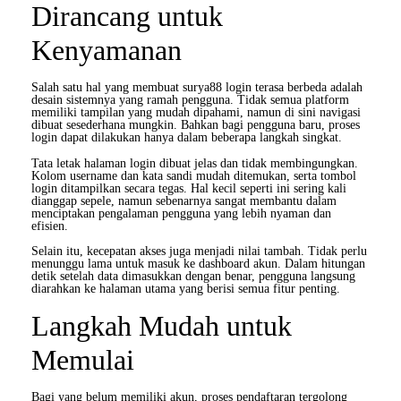
Dirancang untuk
Kenyamanan
Salah satu hal yang membuat surya88 login terasa berbeda adalah
desain sistemnya yang ramah pengguna. Tidak semua platform
memiliki tampilan yang mudah dipahami, namun di sini navigasi
dibuat sesederhana mungkin. Bahkan bagi pengguna baru, proses
login dapat dilakukan hanya dalam beberapa langkah singkat.
Tata letak halaman login dibuat jelas dan tidak membingungkan.
Kolom username dan kata sandi mudah ditemukan, serta tombol
login ditampilkan secara tegas. Hal kecil seperti ini sering kali
dianggap sepele, namun sebenarnya sangat membantu dalam
menciptakan pengalaman pengguna yang lebih nyaman dan
efisien.
Selain itu, kecepatan akses juga menjadi nilai tambah. Tidak perlu
menunggu lama untuk masuk ke dashboard akun. Dalam hitungan
detik setelah data dimasukkan dengan benar, pengguna langsung
diarahkan ke halaman utama yang berisi semua fitur penting.
Langkah Mudah untuk
Memulai
Bagi yang belum memiliki akun, proses pendaftaran tergolong