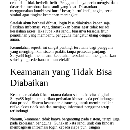
cepat dan tidak berbelit-belit. Pengguna hanya perlu mengisi data
dasar dan membuat kata sandi yang kuat. Disarankan
menggunakan kombinasi huruf besar, huruf kecil, angka, serta
simbol agar tingkat keamanan meningkat.
Setelah akun berhasil dibuat, login bisa dilakukan kapan saja.
Pastikan informasi yang dimasukkan benar agar tidak terjadi
kesalahan akses. Jika lupa kata sandi, biasanya tersedia fitur
pemulihan yang membantu pengguna mengatur ulang dengan
aman.
Kemudahan seperti ini sangat penting, terutama bagi pengguna
yang menginginkan sistem praktis tanpa prosedur panjang.
Surya88 login memahami kebutuhan tersebut dan menghadirkan
solusi yang sederhana namun efektif.
Keamanan yang Tidak Bisa
Diabaikan
Keamanan adalah faktor utama dalam setiap aktivitas digital.
Surya88 login memberikan perhatian khusus pada perlindungan
data pribadi. Sistem keamanan dirancang untuk meminimalkan
risiko akses tidak sah dan menjaga informasi pengguna tetap
terlindungi.
Namun, keamanan tidak hanya bergantung pada sistem, tetapi juga
pada kebiasaan pengguna. Gunakan kata sandi unik dan hindari
membagikan informasi login kepada siapa pun. Jangan