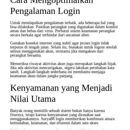
Pengalaman Login
Untuk mendapatkan pengalaman terbaik, ada beberapa hal yang
bisa dilakukan. Pastikan perangkat yang digunakan dalam kondisi
aman dan bebas dari virus. Perbarui sistem keamanan perangkat
secara berkala agar terhindar dari ancaman siber.
Gunakan koneksi internet yang stabil agar proses login tidak
terputus di tengah jalan. Selain itu, biasakan untuk logout setelah
selesai menggunakan akun, terutama jika mengakses dari
perangkat bersama.
Memeriksa riwayat aktivitas akun juga merupakan langkah bijak.
Jika ada aktivitas mencurigakan, segera lakukan perubahan kata
sandi. Langkah-langkah sederhana ini membantu menjaga
keamanan akun dalam jangka panjang.
Kenyamanan yang Menjadi
Nilai Utama
Banyak orang memilih sebuah sistem bukan hanya karena
fiturnya, tetapi karena kenyamanan yang dirasakan saat
menggunakannya. Surya88 login memberikan kombinasi antara
kemudahan, keamanan, dan efisiensi dalam satu akses.