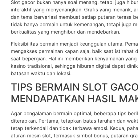
Slot gacor bukan hanya soal menang, tetapi juga hibur
interaktif yang menyenangkan. Grafis yang menarik, a
dan tema bervariasi membuat setiap putaran terasa b
tidak hanya bermain untuk kemenangan, tetapi juga m
berkualitas yang menghibur dan mendebarkan.
Fleksibilitas bermain menjadi keunggulan utama. Pema
mengakses permainan kapan saja, baik saat istirahat
saat bepergian. Hal ini memberikan kenyamanan yang t
kasino tradisional, sehingga hiburan digital dapat dini
batasan waktu dan lokasi.
TIPS BERMAIN SLOT GAC
MENDAPATKAN HASIL MA
Agar pengalaman bermain optimal, beberapa tips beri
diterapkan. Pertama, tetapkan batas taruhan dan wak
tetap terkendali dan tidak terbawa emosi. Kedua, paha
aturan mesin slot, termasuk simbol bonus, putaran gra