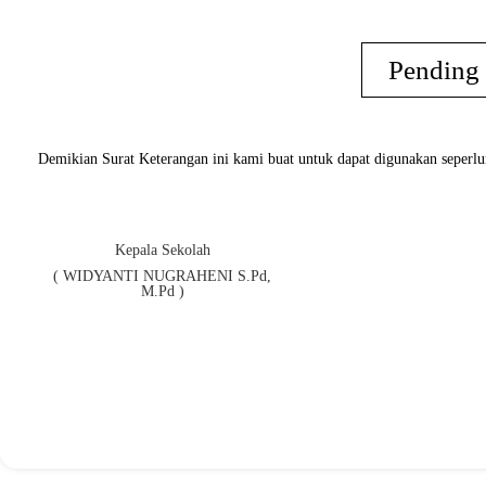
Pending
Demikian Surat Keterangan ini kami buat untuk dapat digunakan seperlu
Kepala Sekolah
( WIDYANTI NUGRAHENI S.Pd,
M.Pd )