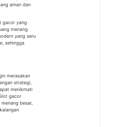
m yang aman dan
ot gacor yang
luang menang
 modern yang seru
r, sehingga
ngin merasakan
engan strategi,
apat menikmati
Slot gacor
g menang besar,
kalangan