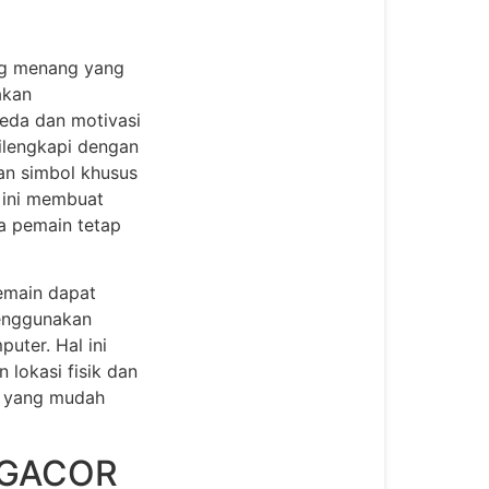
ng menang yang
akan
eda dan motivasi
dilengkapi dengan
dan simbol khusus
 ini membuat
ga pemain tetap
Pemain dapat
menggunakan
puter. Hal ini
lokasi fisik dan
al yang mudah
 GACOR