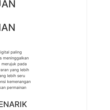
UAN
NAN
igital paling
us meninggalkan
ng merujuk pada
aran yang lebih
ng lebih seru
tensi kemenangan
ikan permainan
ENARIK