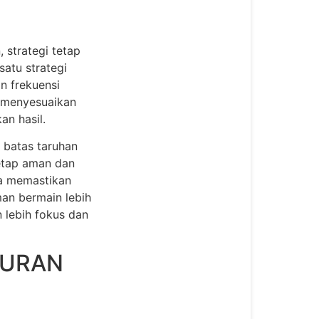
 strategi tetap
atu strategi
n frekuensi
 menyesuaikan
n hasil.
 batas taruhan
etap aman dan
ga memastikan
man bermain lebih
 lebih fokus dan
BURAN