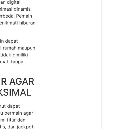
an digital
nimasi dinamis,
erbeda. Pemain
enikmati hiburan
in dapat
 di rumah maupun
idak dimiliki
kmati tanpa
OR AGAR
KSIMAL
kut dapat
tu bermain agar
mi fitur dan
tis, dan jackpot