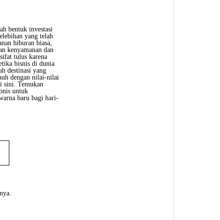
ah bentuk investasi
elebihan yang telah
anan hiburan biasa,
kan kenyamanan dan
ifat tulus karena
tika bisnis di dunia
ah destinasi yang
h dengan nilai-nilai
di sini. Temukan
onis untuk
arna baru bagi hari-
nya.