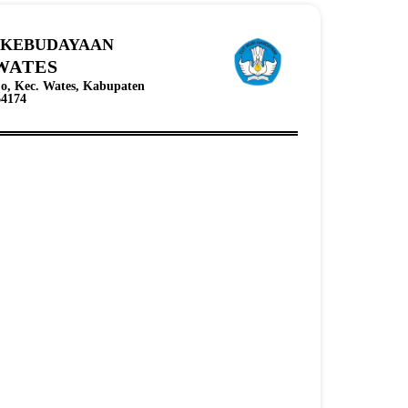
N KEBUDAYAAN
 WATES
jo, Kec. Wates, Kabupaten
64174