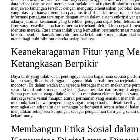
data pribadi dan privasi mereka saat melakukan aktivitas di platform tert
menjawab tantangan tersebut dengan mengimplementasikan protokol kea
yang biasanya hanya ditemukan pada institusi finansial besar, memastik
informasi pengguna tersimpan dengan aman dalam sistem enkripsi yang 
adanya jaminan keamanan yang kredibel, pengguna dapat lebih leluasa m
fitur yang tersedia tanpa harus merasa terbebani oleh pikiran negatif me
identitas mereka. Rasa aman inilah yang kemudian bertransformasi menj
kokoh, membuat banyak individu merasa betah untuk menjadikan platfo
utama bagi hobi hiburan mereka setiap harinya.
Keanekaragaman Fitur yang Me
Ketangkasan Berpikir
Daya tarik yang tidak kalah pentingnya adalah bagaimana sebuah plat
konten yang dinamis sehingga pengguna tidak pernah merasa terjebak dal
monoton. Di dalam wadah ini, tersedia berbagai macam mekanisme perm
secara kreatif untuk menantang ketangkasan berpikir dan insting strateg
Setiap pembaruan yang dilakukan selalu membawa elemen kejutan yang 
dari segi tema visual maupun aturan permainan yang semakin menarik unt
membuktikan bahwa pengembang sangat memperhatikan detail kecil y
meningkatkan adrenalin dan semangat berkompetisi secara sehat di kalan
menjadikan setiap sesi kunjungan sebagai pengalaman baru yang selalu d
kehadirannya.
Membangun Etika Sosial dalam