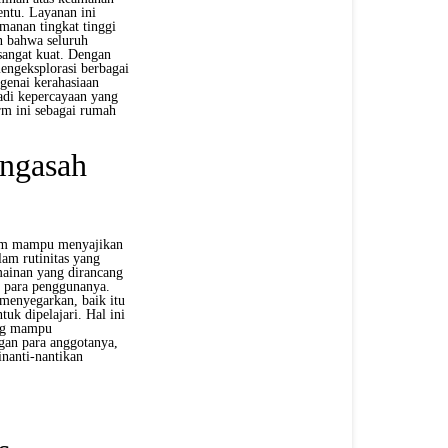
entu. Layanan ini
manan tingkat tinggi
an bahwa seluruh
sangat kuat. Dengan
engeksplorasi berbagai
ngenai kerahasiaan
adi kepercayaan yang
rm ini sebagai rumah
ngasah
form mampu menyajikan
am rutinitas yang
ainan yang dirancang
is para penggunanya.
menyegarkan, baik itu
uk dipelajari. Hal ini
ang mampu
gan para anggotanya,
inanti-nantikan