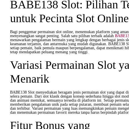
BABE138 Slot: Pilihan T
untuk Pecinta Slot Online
Bagi penggemar permainan slot online, menemukan platform yang aman
menyenangkan sangat penting. Salah satu pilihan terbaik adalah
BABE13
menawarkan pengalaman bermain yang lengkap dengan berbagai jenis slo
keamanan terjamin, dan antarmuka yang mudah digunakan. BABE138 Slo
setiap pemain, baik pemula maupun berpengalaman, dapat menikmati hib
tetap mendapatkan peluang menang yang tinggi.
Variasi Permainan Slot y
Menarik
BABE138 Slot menyediakan beragam jenis permainan slot yang dapat di
selera pemain. Dari slot klasik dengan konsep sederhana hingga slot mod
dan animasi memikat, semuanya tersedia di platform ini. Setiap permain
memberikan pengalaman unik pada setiap putaran, membuat pemain selal
dan terhibur. Variasi permainan yang luas memungkinkan pemain mengeks
dan menemukan permainan favorit mereka tanpa harus berpindah platfo
Fitur Bonus yang