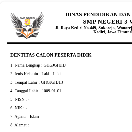
DINAS PENDIDIKAN DA
SMP NEGERI 3
Jl. Raya Kediri No.449, Sukorejo, Wonore
Kediri, Jawa Timur 
DENTITAS CALON PESERTA DIDIK
1. Nama Lengkap : GHGJGHJHJ
2. Jenis Kelamin : Laki - Laki
3. Tempat Lahir : GHGJGHJHJ
4. Tanggal Lahir : 1009-01-01
5. NISN : -
6. NIK : -
7. Agama : Islam
8. Alamat :