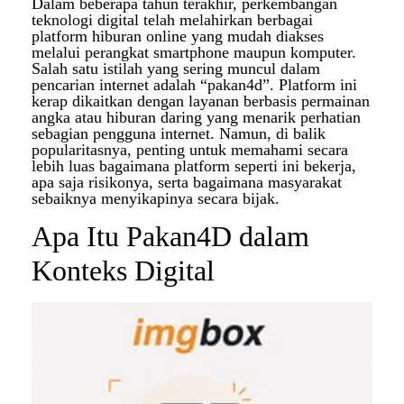
Dalam beberapa tahun terakhir, perkembangan
teknologi digital telah melahirkan berbagai
platform hiburan online yang mudah diakses
melalui perangkat smartphone maupun komputer.
Salah satu istilah yang sering muncul dalam
pencarian internet adalah “pakan4d”. Platform ini
kerap dikaitkan dengan layanan berbasis permainan
angka atau hiburan daring yang menarik perhatian
sebagian pengguna internet. Namun, di balik
popularitasnya, penting untuk memahami secara
lebih luas bagaimana platform seperti ini bekerja,
apa saja risikonya, serta bagaimana masyarakat
sebaiknya menyikapinya secara bijak.
Apa Itu Pakan4D dalam
Konteks Digital