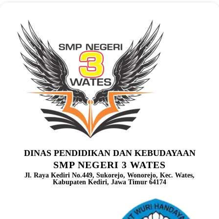
DINAS PENDIDIKAN DAN KEBUDAYAAN
SMP NEGERI 3 WATES
Jl. Raya Kediri No.449, Sukorejo, Wonorejo, Kec. Wates,
Kabupaten Kediri, Jawa Timur 64174