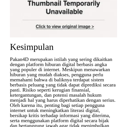
Kesimpulan
Pakan4D merupakan istilah yang sering dikaitkan
dengan platform hiburan digital berbasis angka
yang populer di internet. Meskipun menawarkan
hiburan yang mudah diakses, pengguna perlu
memahami bahwa di baliknya terdapat sistem
berbasis peluang yang tidak dapat diprediksi secara
pasti. Risiko seperti kerugian finansial,
ketergantungan, dan potensi masalah hukum
menjadi hal yang harus diperhatikan dengan serius.
Oleh karena itu, penting bagi setiap pengguna
internet untuk meningkatkan literasi digital,
bersikap kritis terhadap informasi yang diterima,
serta menggunakan platform digital secara bijak
dan bertanggung jawab agar tidak menimbulkan