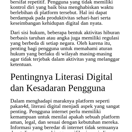
bersifat repetitif. Pengguna yang tidak memiliki
kontrol diri yang baik bisa menghabiskan waktu
berlebihan di platform tersebut. Hal ini dapat
berdampak pada produktivitas sehari-hari serta
keseimbangan kehidupan digital dan nyata.
Dari sisi hukum, beberapa bentuk aktivitas hiburan
berbasis taruhan atau angka juga memiliki regulasi
yang berbeda di setiap negara. Oleh karena itu,
penting bagi pengguna untuk memahami aturan
hukum yang berlaku di wilayah masing-masing
agar tidak terjebak dalam aktivitas yang melanggar
ketentuan.
Pentingnya Literasi Digital
dan Kesadaran Pengguna
Dalam menghadapi maraknya platform seperti
pakan4d, literasi digital menjadi aspek yang sangat
penting. Pengguna internet perlu memiliki
kemampuan untuk menilai apakah sebuah platform
aman, legal, dan sesuai dengan kebutuhan mereka.
Informasi yang beredar di internet tidak semuanya