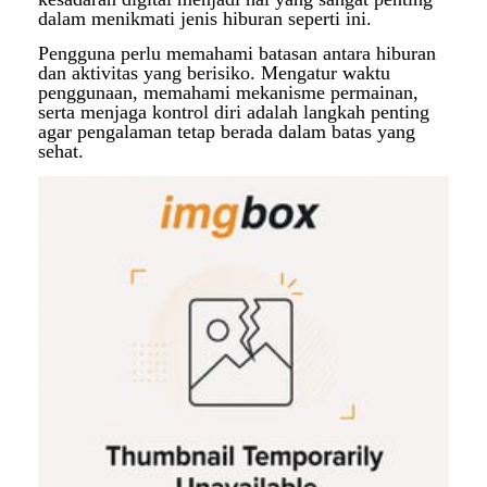
dalam menikmati jenis hiburan seperti ini.
Pengguna perlu memahami batasan antara hiburan
dan aktivitas yang berisiko. Mengatur waktu
penggunaan, memahami mekanisme permainan,
serta menjaga kontrol diri adalah langkah penting
agar pengalaman tetap berada dalam batas yang
sehat.