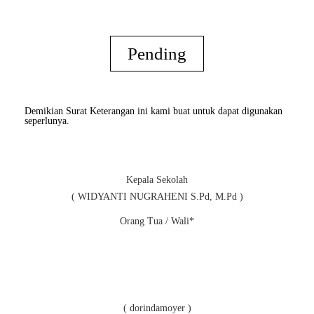
Pending
Demikian Surat Keterangan ini kami buat untuk dapat digunakan
seperlunya.
Kepala Sekolah
( WIDYANTI NUGRAHENI S.Pd, M.Pd )
Orang Tua / Wali*
( dorindamoyer )