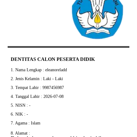
DENTITAS CALON PESERTA DIDIK
1. Nama Lengkap : eleanoreladd
2. Jenis Kelamin : Laki - Laki
3. Tempat Lahir : 9987456987
4. Tanggal Lahir : 2026-07-08
5. NISN : -
6. NIK : -
7. Agama : Islam
8. Alamat :