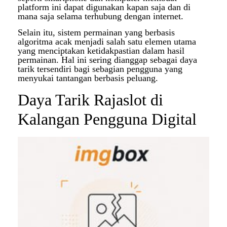
platform ini dapat digunakan kapan saja dan di
mana saja selama terhubung dengan internet.
Selain itu, sistem permainan yang berbasis
algoritma acak menjadi salah satu elemen utama
yang menciptakan ketidakpastian dalam hasil
permainan. Hal ini sering dianggap sebagai daya
tarik tersendiri bagi sebagian pengguna yang
menyukai tantangan berbasis peluang.
Daya Tarik Rajaslot di
Kalangan Pengguna Digital