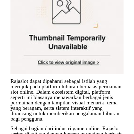
Rajaslot dapat dipahami sebagai istilah yang
merujuk pada platform hiburan berbasis permainan
slot online. Dalam ekosistem digital, platform
seperti ini biasanya menawarkan berbagai jenis
permainan dengan tampilan visual menarik, tema
yang beragam, serta sistem interaktif yang
dirancang untuk memberikan pengalaman hiburan
bagi pengguna.
Sebagai bagian dari industri game online, Rajaslot
sering dikaitkan dengan konsep permainan berbasis