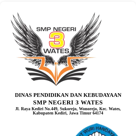
DINAS PENDIDIKAN DAN KEBUDAYAAN
SMP NEGERI 3 WATES
Jl. Raya Kediri No.449, Sukorejo, Wonorejo, Kec. Wates,
Kabupaten Kediri, Jawa Timur 64174