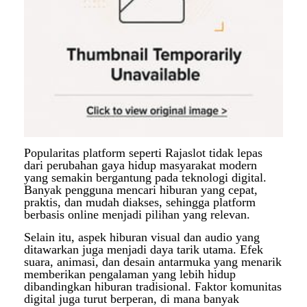
Popularitas platform seperti Rajaslot tidak lepas
dari perubahan gaya hidup masyarakat modern
yang semakin bergantung pada teknologi digital.
Banyak pengguna mencari hiburan yang cepat,
praktis, dan mudah diakses, sehingga platform
berbasis online menjadi pilihan yang relevan.
Selain itu, aspek hiburan visual dan audio yang
ditawarkan juga menjadi daya tarik utama. Efek
suara, animasi, dan desain antarmuka yang menarik
memberikan pengalaman yang lebih hidup
dibandingkan hiburan tradisional. Faktor komunitas
digital juga turut berperan, di mana banyak