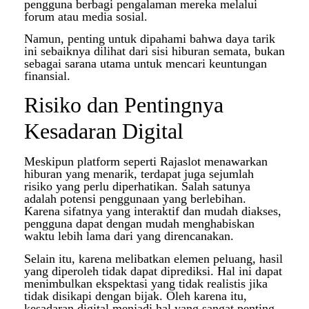
pengguna berbagi pengalaman mereka melalui
forum atau media sosial.
Namun, penting untuk dipahami bahwa daya tarik
ini sebaiknya dilihat dari sisi hiburan semata, bukan
sebagai sarana utama untuk mencari keuntungan
finansial.
Risiko dan Pentingnya
Kesadaran Digital
Meskipun platform seperti Rajaslot menawarkan
hiburan yang menarik, terdapat juga sejumlah
risiko yang perlu diperhatikan. Salah satunya
adalah potensi penggunaan yang berlebihan.
Karena sifatnya yang interaktif dan mudah diakses,
pengguna dapat dengan mudah menghabiskan
waktu lebih lama dari yang direncanakan.
Selain itu, karena melibatkan elemen peluang, hasil
yang diperoleh tidak dapat diprediksi. Hal ini dapat
menimbulkan ekspektasi yang tidak realistis jika
tidak disikapi dengan bijak. Oleh karena itu,
kesadaran digital menjadi hal yang sangat penting