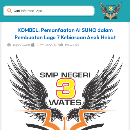
dibuat oleh rrdigital.id
KOMBEL: Pemanfaatan AI SUNO dalam
Pembuatan Lagu 7 Kebiasaan Anak Hebat
smpn3wates
7 January 2025
Views: 85