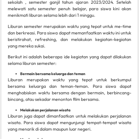
sekolah , semester ganjil tahun ajaran 2023/2024. Setelah
melewati satu semester penuh belajar, para siswa kini akan
menikmati liburan selama lebih dari 1 minggu.
Liburan semester merupakan waktu yang tepat untuk me-time
dan berkreasi. Para siswa dapat memanfaatkan waktu ini untuk
beristirahat, refreshing, dan melakukan kegiatan-kegiatan
yang mereka sukai.
Berikut ini adalah beberapa ide kegiatan yang dapat dilakukan
selama liburan semester:
Bermain bersama keluarga dan teman
Liburan merupakan waktu yang tepat untuk berkumpul
bersama keluarga dan teman-teman. Para siswa dapat
menghabiskan waktu bersama dengan bermain, berbincang-
bincang, atau sekadar menonton film bersama.
Melakukan perjalanan wisata
Liburan juga dapat dimanfaatkan untuk melakukan perjalanan
wisata. Para siswa dapat mengunjungi tempat-tempat wisata
yang menarik di dalam maupun luar negeri.