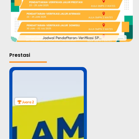
Jadwal Pendaftaran-Verifikasi SP...
Prestasi
Juara 2