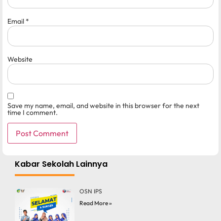
Email
*
Website
Save my name, email, and website in this browser for the next
time I comment.
Kabar Sekolah Lainnya
OSN IPS
Read More »