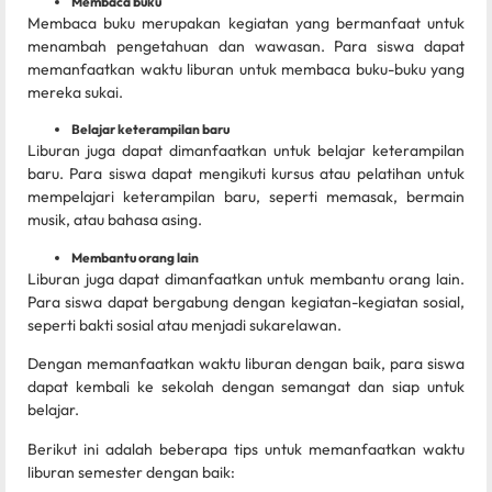
Membaca buku
Membaca buku merupakan kegiatan yang bermanfaat untuk
menambah pengetahuan dan wawasan. Para siswa dapat
memanfaatkan waktu liburan untuk membaca buku-buku yang
mereka sukai.
Belajar keterampilan baru
Liburan juga dapat dimanfaatkan untuk belajar keterampilan
baru. Para siswa dapat mengikuti kursus atau pelatihan untuk
mempelajari keterampilan baru, seperti memasak, bermain
musik, atau bahasa asing.
Membantu orang lain
Liburan juga dapat dimanfaatkan untuk membantu orang lain.
Para siswa dapat bergabung dengan kegiatan-kegiatan sosial,
seperti bakti sosial atau menjadi sukarelawan.
Dengan memanfaatkan waktu liburan dengan baik, para siswa
dapat kembali ke sekolah dengan semangat dan siap untuk
belajar.
Berikut ini adalah beberapa tips untuk memanfaatkan waktu
liburan semester dengan baik: