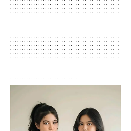
.
.
.
.
.
.
.
.
.
.
.
.
.
.
.
.
.
.
.
.
.
.
.
.
.
.
.
.
.
.
.
.
.
.
.
.
.
.
.
.
.
.
.
.
.
.
.
.
.
.
.
.
.
.
.
.
.
.
.
.
.
.
.
.
.
.
.
.
.
.
.
.
.
.
.
.
.
.
.
.
.
.
.
.
.
.
.
.
.
.
.
.
.
.
.
.
.
.
.
.
.
.
.
.
.
.
.
.
.
.
.
.
.
.
.
.
.
.
.
.
.
.
.
.
.
.
.
.
.
.
.
.
.
.
.
.
.
.
.
.
.
.
.
.
.
.
.
.
.
.
.
.
.
.
.
.
.
.
.
.
.
.
.
.
.
.
.
.
.
.
.
.
.
.
.
.
.
.
.
.
.
.
.
.
.
.
.
.
.
.
.
.
.
.
.
.
.
.
.
.
.
.
.
.
.
.
.
.
.
.
.
.
.
.
.
.
.
.
.
.
.
.
.
.
.
.
.
.
.
.
.
.
.
.
.
.
.
.
.
.
.
.
.
.
.
.
.
.
.
.
.
.
.
.
.
.
.
.
.
.
.
.
.
.
.
.
.
.
.
.
.
.
.
.
.
.
.
.
.
.
.
.
.
.
.
.
.
.
.
.
.
.
.
.
.
.
.
.
.
.
.
.
.
.
.
.
.
.
.
.
.
.
.
.
.
.
.
.
.
.
.
.
.
.
.
.
.
.
.
.
.
.
.
.
.
.
.
.
.
.
.
.
.
.
.
.
.
.
.
.
.
.
.
.
.
.
.
.
.
.
.
.
.
.
.
.
.
.
.
.
.
.
.
.
.
.
.
.
.
.
.
.
.
.
.
.
.
.
.
.
.
.
.
.
.
.
.
.
.
.
.
.
.
.
.
.
.
.
.
.
.
.
.
.
.
.
.
.
.
.
.
.
.
.
.
.
.
.
.
.
.
.
.
.
.
.
.
.
.
.
.
.
.
.
.
.
.
.
.
.
.
.
.
.
.
.
.
.
.
.
.
.
.
.
.
.
.
.
.
.
.
.
.
.
.
.
.
.
.
.
.
.
.
.
.
.
.
.
.
.
.
.
.
.
.
.
.
.
.
.
.
.
.
.
.
.
.
.
.
.
.
.
.
.
.
.
.
.
.
.
.
.
.
.
.
.
.
.
.
.
.
.
.
.
.
.
.
.
.
.
.
.
.
.
.
.
.
.
.
.
.
.
.
.
.
.
.
.
.
.
.
.
.
.
.
.
.
.
.
.
.
.
.
.
.
.
.
.
.
.
.
.
.
.
.
.
.
.
.
.
.
.
.
.
.
.
.
.
.
.
.
.
.
.
.
.
.
.
.
.
.
.
.
.
.
.
.
.
.
.
.
.
.
.
.
.
.
.
.
.
.
.
.
.
.
.
.
.
.
.
.
.
.
.
.
.
.
.
.
.
.
.
.
.
.
.
.
.
.
.
.
.
.
.
.
.
.
.
.
.
.
.
.
.
.
.
.
.
.
.
.
.
.
.
.
.
.
.
.
.
.
.
.
.
.
.
.
.
.
.
.
.
.
.
.
.
.
.
.
.
.
.
.
.
.
.
.
.
.
.
.
.
.
.
.
.
.
.
.
.
.
.
.
.
.
.
.
.
.
.
.
.
.
.
.
.
.
.
.
.
.
.
.
.
.
.
.
.
.
.
.
.
.
.
.
.
.
.
.
.
.
.
.
.
.
.
.
.
.
.
.
.
.
.
.
.
.
.
.
.
.
.
.
.
.
.
.
.
.
.
.
.
.
.
.
.
.
.
.
.
.
.
.
.
.
.
.
.
.
.
.
.
.
.
.
.
.
.
.
.
.
.
.
.
.
.
.
.
.
.
.
.
.
.
.
.
.
.
.
.
.
.
.
.
.
.
.
.
.
.
.
.
.
.
.
.
.
.
.
.
.
.
.
.
.
.