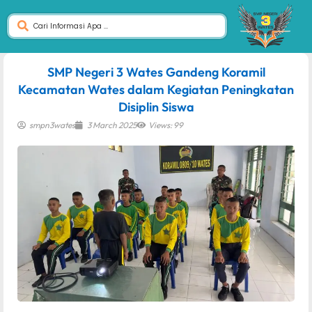
dibuat oleh rrdigital.id
SMP Negeri 3 Wates Gandeng Koramil
Kecamatan Wates dalam Kegiatan Peningkatan
Disiplin Siswa
smpn3wates
3 March 2025
Views: 99